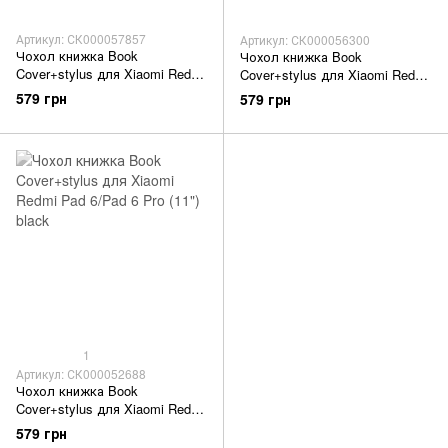
Артикул: СК000057857
Артикул: СК000056300
Чохол книжка Book
Чохол книжка Book
Cover+stylus для Xiaomi Redmi
Cover+stylus для Xiaomi Redmi
Pad 6/Pad 6 Pro (11") dasheen
Pad 6/Pad 6 Pro (11") midnight
579 грн
579 грн
blue
1
Артикул: СК000052688
Чохол книжка Book
Cover+stylus для Xiaomi Redmi
Pad 6/Pad 6 Pro (11") black
579 грн