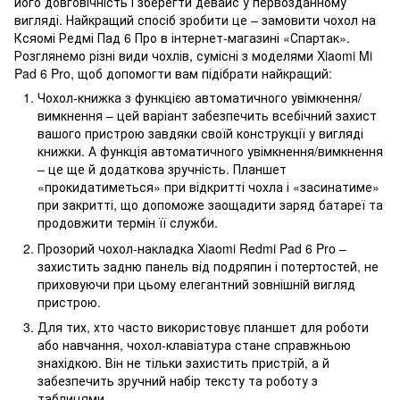
його довговічність і зберегти девайс у первозданному
вигляді. Найкращий спосіб зробити це – замовити чохол на
Ксяомі Редмі Пад 6 Про в інтернет-магазині «Спартак».
Розглянемо різні види чохлів, сумісні з моделями Xiaomi Mi
Pad 6 Pro, щоб допомогти вам підібрати найкращий:
Чохол-книжка з функцією автоматичного увімкнення/
вимкнення – цей варіант забезпечить всебічний захист
вашого пристрою завдяки своїй конструкції у вигляді
книжки. А функція автоматичного увімкнення/вимкнення
– це ще й додаткова зручність. Планшет
«прокидатиметься» при відкритті чохла і «засинатиме»
при закритті, що допоможе заощадити заряд батареї та
продовжити термін її служби.
Прозорий чохол-накладка Xiaomi Redmi Pad 6 Pro –
захистить задню панель від подряпин і потертостей, не
приховуючи при цьому елегантний зовнішній вигляд
пристрою.
Для тих, хто часто використовує планшет для роботи
або навчання, чохол-клавіатура стане справжньою
знахідкою. Він не тільки захистить пристрій, а й
забезпечить зручний набір тексту та роботу з
таблицями.