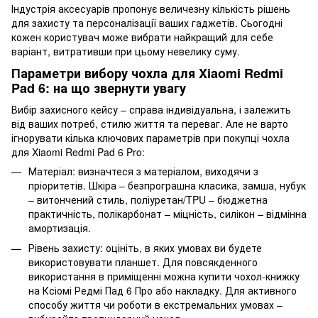
Індустрія аксесуарів пропонує величезну кількість рішень
для захисту та персоналізації ваших гаджетів. Сьогодні
кожен користувач може вибрати найкращий для себе
варіант, витративши при цьому невелику суму.
Параметри вибору чохла для Xiaomi Redmi
Pad 6: на що звернути увагу
Вибір захисного кейсу – справа індивідуальна, і залежить
від ваших потреб, стилю життя та переваг. Але не варто
ігнорувати кілька ключових параметрів при покупці чохла
для Xiaomi Redmi Pad 6 Pro:
Матеріал: визначтеся з матеріалом, виходячи з
пріоритетів. Шкіра – безпрограшна класика, замша, нубук
– витончений стиль, поліуретан/TPU – бюджетна
практичність, полікарбонат – міцність, силікон – відмінна
амортизація.
Рівень захисту: оцініть, в яких умовах ви будете
використовувати планшет. Для повсякденного
використання в приміщенні можна купити чохол-книжку
на Ксіомі Редмі Пад 6 Про або накладку. Для активного
способу життя чи роботи в екстремальних умовах –