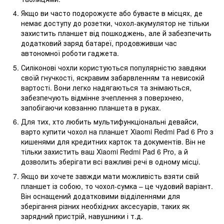
Якщо ви часто подорожуєте або буваєте в місцях, де
немає доступу до розетки, чохол-акумулятор не тільки
захистить планшет від пошкоджень, але й забезпечить
додатковий заряд батареї, продовживши час
автономної роботи гаджета.
Силіконові чохли користуються популярністю завдяки
своїй гнучкості, яскравим забарвленням та невисокій
вартості. Вони легко надягаються та знімаються,
забезпечують відмінне зчеплення з поверхнею,
запобігаючи ковзанню планшета в руках.
Для тих, хто любить мультифункціональні девайси,
варто купити чохол на планшет Xiaomi Redmi Pad 6 Pro з
кишенями для кредитних карток та документів. Він не
тільки захистить ваш Xiaomi Redmi Pad 6 Pro, а й
дозволить зберігати всі важливі речі в одному місці.
Якщо ви хочете завжди мати можливість взяти свій
планшет із собою, то чохол-сумка – це чудовий варіант.
Він оснащений додатковими відділеннями для
зберігання різних необхідних аксесуарів, таких як
зарядний пристрій, навушники і т.д.