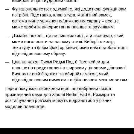
вибирайте протиударний чохол.
Функціональність: подумайте, які додаткові функції вам
потрібні. Підставка, клавіатура, магнітний замок,
автоматичне увімкнення/вимкнення екрану – все це
може зробити використання планшета зручнішим.
Дизайн: чохол – це не лише захист, а й аксесуар, який
може наголосити на вашому стилі. Виберіть колір,
текстуру та форм-фактор кейсу, який вам подобається і
відповідає вашому образу.
Ціна на чохол Сяомі Редмі Пад 6 Про: кейси для
планшетів представлені в широкому ціновому діапазоні.
Визначте свій бюджет та обирайте чохол, який
відповідає вашим вимогам та фінансовим можливостям.
Перед покупкою переконайтеся, що вибраний чохол
призначений саме для Xiaomi Redmi Pad 6. Розміри та
розташування роз'ємів можуть відрізнятися у різних
моделей планшетів.