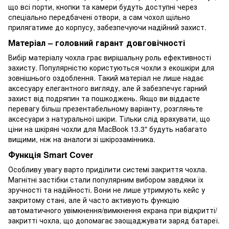
що всі порти, кнопки та камери будуть доступні через
спеціально передбачені отвори, а сам чохол щільно
прилягатиме до корпусу, забезпечуючи надійний захист.
Матеріал – головний гарант довговічності
Вибір матеріалу чохла грає вирішальну роль ефективності
захисту. Популярністю користуються чохли з екошкіри для
зовнішнього оздоблення. Такий матеріал не лише надає
аксесуару елегантного вигляду, але й забезпечує гарний
захист від подряпин та пошкоджень. Якщо ви віддаєте
перевагу більш презентабельному варіанту, розгляньте
аксесуари з натуральної шкіри. Тільки слід врахувати, що
ціни на шкіряні чохли для MacBook 13.3" будуть набагато
вищими, ніж на аналоги зі шкірозамінника.
Функція Smart Cover
Особливу увагу варто приділити системі закриття чохла.
Магнітні застібки стали популярним вибором завдяки їх
зручності та надійності. Вони не лише утримують кейс у
закритому стані, але й часто активують функцію
автоматичного увімкнення/вимкнення екрана при відкритті/
закритті чохла, що допомагає заощаджувати заряд батареї.