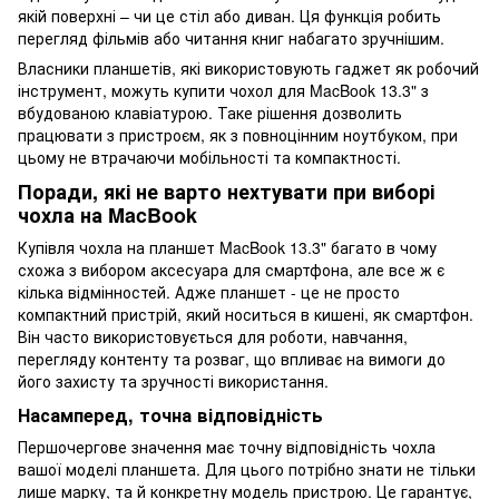
якій поверхні – чи це стіл або диван. Ця функція робить
перегляд фільмів або читання книг набагато зручнішим.
Власники планшетів, які використовують гаджет як робочий
інструмент, можуть купити чохол для MacBook 13.3" з
вбудованою клавіатурою. Таке рішення дозволить
працювати з пристроєм, як з повноцінним ноутбуком, при
цьому не втрачаючи мобільності та компактності.
Поради, які не варто нехтувати при виборі
чохла на MacBook
Купівля чохла на планшет MacBook 13.3" багато в чому
схожа з вибором аксесуара для смартфона, але все ж є
кілька відмінностей. Адже планшет - це не просто
компактний пристрій, який носиться в кишені, як смартфон.
Він часто використовується для роботи, навчання,
перегляду контенту та розваг, що впливає на вимоги до
його захисту та зручності використання.
Насамперед, точна відповідність
Першочергове значення має точну відповідність чохла
вашої моделі планшета. Для цього потрібно знати не тільки
лише марку, та й конкретну модель пристрою. Це гарантує,