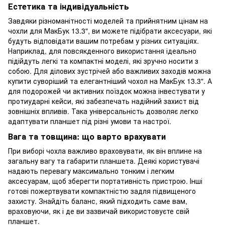
Естетика та індивідуальність
Завдяки різноманітності моделей та прийнятним цінам на
чохли для МакБук 13.3", ви можете підібрати аксесуари, які
будуть відповідати вашим потребам у різних ситуаціях.
Наприклад, для повсякденного використання ідеально
підійдуть легкі та компактні моделі, які зручно носити з
собою. Для ділових зустрічей або важливих заходів можна
купити суворіший та елегантніший чохол на МакБук 13.3". А
для подорожей чи активних поїздок можна інвестувати у
протиударні кейси, які забезпечать надійний захист від
зовнішніх впливів. Така універсальність дозволяє легко
адаптувати планшет під різні умови та настрої.
Вага та товщина: що варто врахувати
При виборі чохла важливо враховувати, як він вплине на
загальну вагу та габарити планшета. Деякі користувачі
надають перевагу максимально тонким і легким
аксесуарам, щоб зберегти портативність пристрою. Інші
готові пожертвувати компактністю задля підвищеного
захисту. Знайдіть баланс, який підходить саме вам,
враховуючи, як і де ви зазвичай використовуєте свій
планшет.