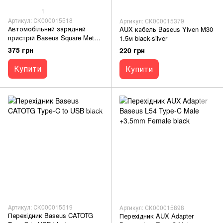
1
Артикул: СК000015518
Артикул: СК000015379
Автомобільний зарядний
AUX кабель Baseus Yiven M30
пристрій Baseus Square Metal
1.5м black-silver
QC3.0 30W 2USB black
375 грн
220 грн
Купити
Купити
Артикул: СК000015519
Артикул: СК000015898
Перехідник Baseus CATOTG
Перехідник AUX Adapter