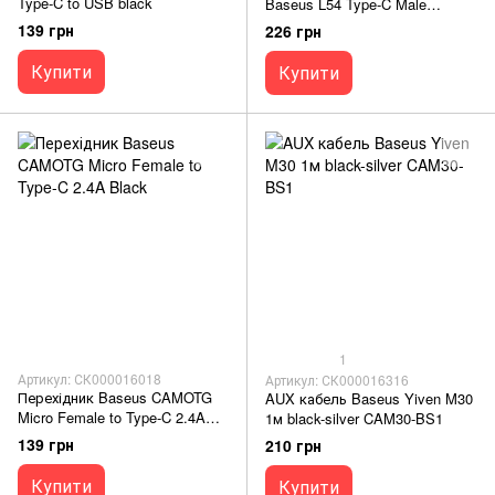
Type-C to USB black
Baseus L54 Type-C Male
+3.5mm Female black
139 грн
226 грн
Купити
Купити
1
Артикул: СК000016018
Артикул: СК000016316
Перехідник Baseus CAMOTG
AUX кабель Baseus Yiven M30
Micro Female to Type-C 2.4A
1м black-silver CAM30-BS1
Black
139 грн
210 грн
Купити
Купити