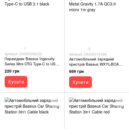
1
2
Артикул: СК000056232
Артикул: СК000015498
Перехідник Baseus Ingenuity
Автомобільний зарядний
Series Mini OTG Type-C to USB
пристрій Baseus WXYL-BOA
3.1 black
Metal Gravity 1.7A QC3.0 micro
220 грн
669 грн
1m gray
Купити
Купити