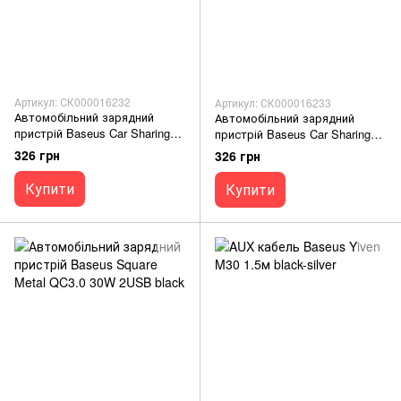
Артикул: СК000016232
Артикул: СК000016233
Автомобільний зарядний
Автомобільний зарядний
пристрій Baseus Car Sharing
пристрій Baseus Car Sharing
Station 3in1 Cable black
Station 3in1 Cable red
326 грн
326 грн
Купити
Купити