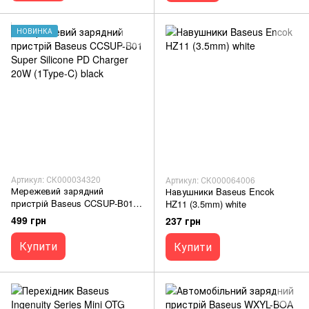
НОВИНКА
Артикул: СК000034320
Артикул: СК000064006
Мережевий зарядний
Навушники Baseus Encok
пристрій Baseus CCSUP-B01
HZ11 (3.5mm) white
Super Silicone PD Charger 20W
499 грн
237 грн
(1Type-C) black
Купити
Купити