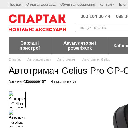
Перейти до основного контенту
Про нас
Оплата і доставка
Обмін та повернення
Контакти
Блог
063 104-00-44
098 1
Зарядні
Акумулятори і
Кабел
пристрої
powerbank
Спартак
Авто-аксесуари
Автотримачі
Автотримачі Gelius
Автотримач Gelius Pro GP-
Артикул: СК000009157
Написати відгук