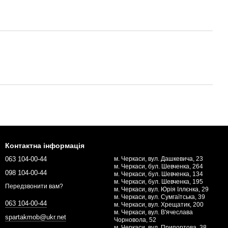
Контактна інформація
063 104-00-44
м. Черкаси, вул. Дашкевича, 23
м. Черкаси, бул. Шевченка, 264
098 104-00-44
м. Черкаси, бул. Шевченка, 134
м. Черкаси, бул. Шевченка, 195
Передзвонити вам?
м. Черкаси, вул. Юрія Іллєнка, 29
м. Черкаси, вул. Сумгаїтська, 39
063 104-00-44
м. Черкаси, вул. Хрещатик, 200
м. Черкаси, вул. В'ячеслава
spartakmob@ukr.net
Чорновола, 52
м. Черкаси, вул. Припортова, 38