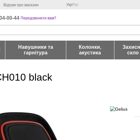
Укр
Рус
Відгуки про магазин
04-00-44
Передзвонити вам?
Навушники та
Колонки,
Захис
і
гарнітура
акустика
скло
CH010 black