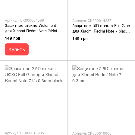
Артикул: СК000064589
Артикул: СК000014237
Защитное стекло Welement
Защитное 10D стекло Full Glue
для Xiaomi Redmi Note 7/Note
для Xiaomi Redmi Note 7 black
7Pro black SP
SP
149 грн
149 грн
Купить
Артикул: СК000010905
Артикул: СК000010906