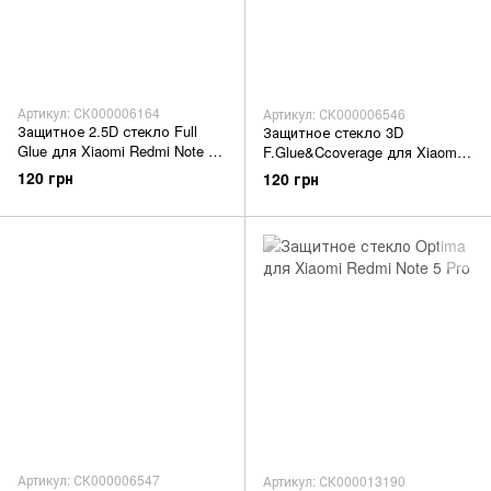
Артикул: СК000006164
Артикул: СК000006546
Защитное 2.5D стекло Full
Защитное стекло 3D
Glue для Xiaomi Redmi Note 5
F.Glue&Ccoverage для Xiaomi
f/s black
Redmi Note 5 Pro black
120 грн
120 грн
Артикул: СК000006547
Артикул: СК000013190