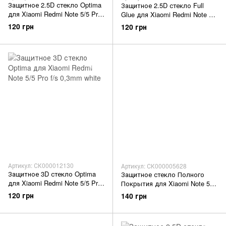
Защитное 2.5D стекло Optima
Защитное 2.5D стекло Full
для Xiaomi Redmi Note 5/5 Pro
Glue для Xiaomi Redmi Note 5
f/s 0,3mm black
f/s black (пов.) GOpt
120 грн
120 грн
Артикул: СК000012130
Артикул: СК000005628
Защитное 3D стекло Optima
Защитное стекло Полного
для Xiaomi Redmi Note 5/5 Pro
Покрытия для Xiaomi Note 5
f/s 0,3mm white
black
120 грн
140 грн