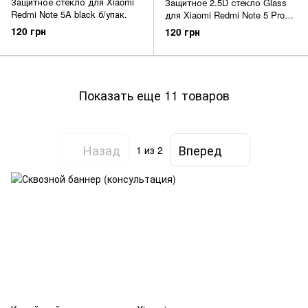
Защитное стекло для Xiaomi
Защитное 2.5D стекло Glass
Redmi Note 5A black б/упак.
для Xiaomi Redmi Note 5 Pro
gold f/s
120 грн
120 грн
Показать еще 11 товаров
Назад
Вперед
1
из 2