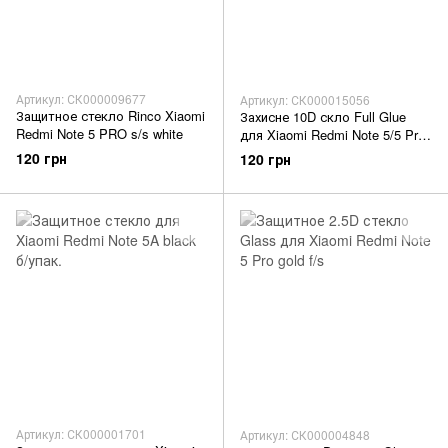
Артикул: СК000009677
Артикул: СК000015056
Защитное стекло Rinco Xiaomi
Захисне 10D скло Full Glue
Redmi Note 5 PRO s/s white
для Xiaomi Redmi Note 5/5 Pro
black SP Premium
120 грн
120 грн
Артикул: СК000001701
Артикул: СК000004848