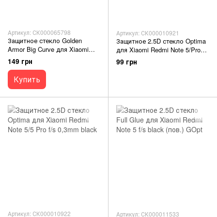
Артикул: СК000065798
Артикул: СК000010921
Защитное стекло Golden
Защитное 2.5D стекло Optima
Armor Big Curve для Xiaomi
для Xiaomi Redmi Note 5/Pro
Redmi Note 5/5 Pro black (you)
0.3mm
149 грн
99 грн
Купить
Артикул: СК000010922
Артикул: СК000011533