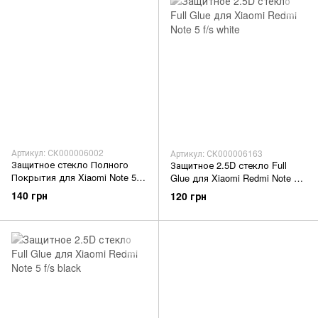
Артикул: СК000006002
Артикул: СК000006163
Защитное стекло Полного
Защитное 2.5D стекло Full
Покрытия для Xiaomi Note 5
Glue для Xiaomi Redmi Note 5
white
f/s white
140 грн
120 грн