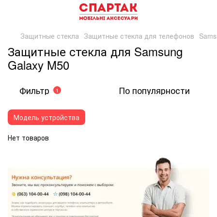
Защитные стекла
Защитные стекла для телефонов
Sams
Защитные стекла для Samsung
Galaxy M50
Фильтр
По популярности
1
Модель устройства
Нет товаров