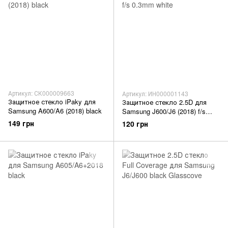
Артикул: СК000009663
Артикул: ИН000001143
Защитное стекло iPaky для
Защитное стекло 2.5D для
Samsung A600/A6 (2018) black
Samsung J600/J6 (2018) f/s
0.3mm white
149 грн
120 грн