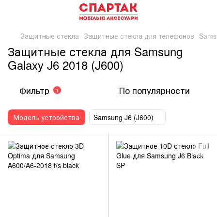
Защитные стекла
Защитные стекла для телефонов
Sams
Защитные стекла для Samsung
Galaxy J6 2018 (J600)
Фильтр
По популярности
1
Модель устройства
Samsung J6 (J600)