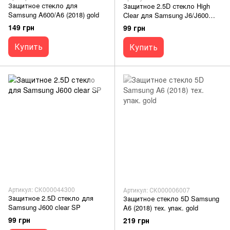
Защитное стекло для
Защитное 2.5D стекло High
Samsung A600/A6 (2018) gold
Clear для Samsung J6/J600
Glasscove
149 грн
99 грн
Купить
Купить
Артикул: СК000044300
Артикул: СК000006007
Защитное 2.5D стекло для
Защитное стекло 5D Samsung
Samsung J600 clear SP
A6 (2018) тех. упак. gold
99 грн
219 грн