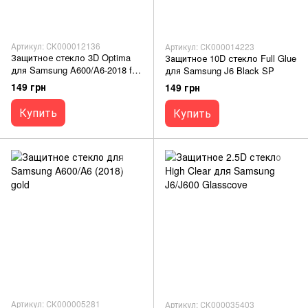
Артикул: СК000012136
Артикул: СК000014223
Защитное стекло 3D Optima
Защитное 10D стекло Full Glue
для Samsung A600/A6-2018 f/s
для Samsung J6 Black SP
black
149 грн
149 грн
Купить
Купить
Артикул: СК000005281
Артикул: СК000035403