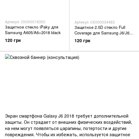
Артикул: СК000018350
Артикул: СК000034483
Защитное стекло iPaky для
Защитное 2.5D стекло Full
Samsung A605/A6+2018 black
Coverage для Samsung J6/J600
black Glasscove
120 грн
120 грн
Экран смартфона Galaxy J6 2018 требует дополнительной
защиты. Он страдает от внешних физических воздействий,
на нем могут появляться царапины, потертости и другие
повреждения. Чтобы их избежать, используется защитное