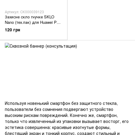
Артикул: СК000039123
Захисне скло гнучке SKLO
Nano (тех.пак) для Huawei P40
Lite E/Y7p (2020) black
120 грн
Используя новенький смартфон без защитного стекла,
пользователи без сомнения подвергают устройство
высоким рискам повреждений. Конечно же, смартфон,
только что извлеченный из упаковки вызывает восторг, его
эстетика совершенна: красивые изогнутые формы,
блестящий экран и тонкий корпус, создают стильный и