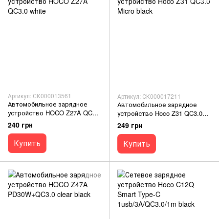
Артикул: СК000013561
Артикул: СК000017211
Автомобильное зарядное
Автомобильное зарядное
устройство HOCO Z27A QC3.0
устройство Hoco Z31 QC3.0
white
Micro black
240 грн
249 грн
Купить
Купить