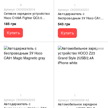
4
1
Артикул: СК000043916
Артикул: СК000043231
Сетевое зарядное устройство
Автодержатель с
Hoco C109A Fighter QC3.0
беспроводным ЗУ Hoco CA105
white
15W black
185 грн
543 грн
Купить
Купить
1
1
Артикул: СК000043232
Артикул: СК000009142
Автодержатель с
Автомобильное зарядное