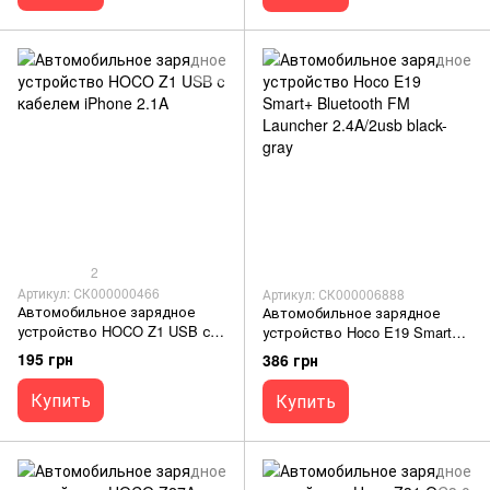
2
Артикул: СК000000466
Артикул: СК000006888
Автомобильное зарядное
Автомобильное зарядное
устройство HOCO Z1 USB с
устройство Hoco E19 Smart+
кабелем iPhone 2.1A
Bluetooth FM Launcher
195 грн
386 грн
2.4A/2usb black-gray
Купить
Купить