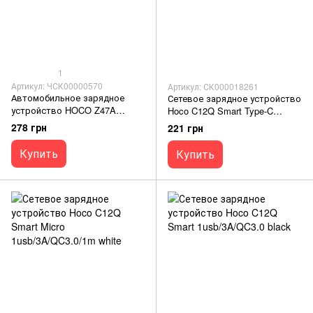
1
Артикул: ЧСК00000570
Артикул: СК000018261
Автомобильное зарядное
Сетевое зарядное устройство
устройство HOCO Z47A
Hoco C12Q Smart Type-C
PD30W+QC3.0 clear black
1usb/3A/QC3.0/1m black
278 грн
221 грн
Купить
Купить