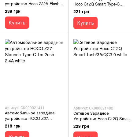
устройство Hoco Z32A Flash
Hoco C12Q Smart Type-C
Power QC3.0 18w/4A black
1usb/3A/QC3.0/1m white
239 грн
221 грн
Купить
Купить
Артикул: СК000021411
Артикул: СК000021482
Автомобильное зарядное
Сетевое Зарядное
устройство HOCO Z27
Устройство Hoco C12Q Smart
Staunch Type-C 1m 2usb 2.4A
1usb/3A/QC3.0 white
218 грн
229 грн
white