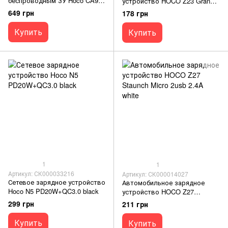
беспроводным ЗУ Hoco CA91
устройство HOCO Z23 Grand
Magic Magnetic gray
Style 2USB/2,4A iPhone white
649 грн
178 грн
Купить
Купить
1
1
Артикул: СК000033216
Артикул: СК000014027
Сетевое зарядное устройство
Автомобильное зарядное
Hoco N5 PD20W+QC3.0 black
устройство HOCO Z27
Staunch Micro 2usb 2.4A white
299 грн
211 грн
Купить
Купить