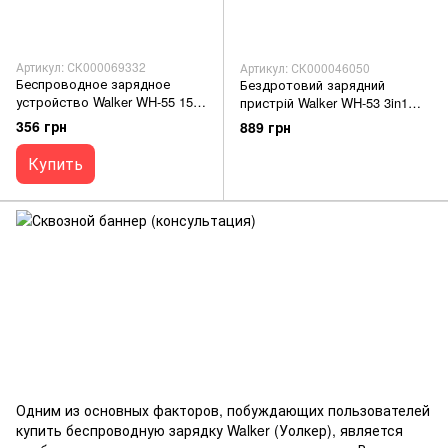
Артикул: СК000069332
Артикул: СК000046050
Беспроводное зарядное
Бездротовий зарядний
устройство Walker WH-55 15W
пристрій Walker WH-53 3in1
Magsafe white
black
356 грн
889 грн
Купить
Одним из основных факторов, побуждающих пользователей
купить беспроводную зарядку Walker (Уолкер), является