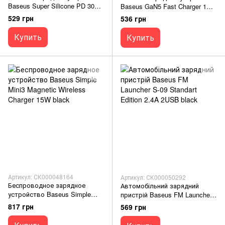
Baseus Super Silicone PD 30W
Baseus GaN5 Fast Charger 1C
(1Type-C) black
20W black
529 грн
536 грн
Купить
Купить
Артикул: СК000048164
Артикул: СК000050292
Беспроводное зарядное
Автомобільний зарядний
устройство Baseus Simple
пристрій Baseus FM Launcher
Mini3 Magnetic Wireless Charger
S-09 Standart Edition 2.4A
817 грн
569 грн
15W black
2USB black