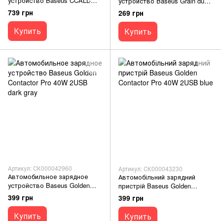
устройство Baseus CCALL-
устройство Baseus Grain dual
AJK 2.4A black
CCALL-ML 3.1 A 2USB white
739 грн
269 грн
Купить
Купить
Артикул: СК000042960
Артикул: СК000043230
Автомобильное зарядное
Автомобільний зарядний
устройство Baseus Golden
пристрій Baseus Golden
Contactor Pro 40W 2USB dark
Contactor Pro 40W 2USB blue
399 грн
399 грн
gray
Купить
Купить