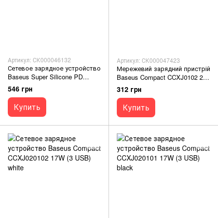
Артикул: СК000046132
Артикул: СК000047423
Сетевое зарядное устройство
Мережевий зарядний пристрій
Baseus Super Silicone PD
Baseus Compact CCXJ0102 2
Charger 25W (1Type-C) black
USB 10.5W white
546 грн
312 грн
Купить
Купить