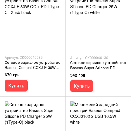
Артикул: СК000045589
Артикул: СК000046130
Сетевое зарядное устройство
Сетевое зарядное устройство
Baseus Compat CCXJ-E 30W
Baseus Super Silicone PD
QC + PD 1Type-C +2usb black
Charger 25W (1Type-C) white
670 грн
542 грн
Купить
Купить