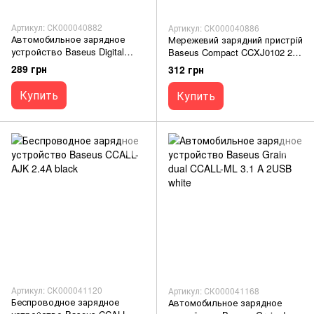
Артикул: СК000040882
Артикул: СК000040886
Автомобильное зарядное
Мережевий зарядний пристрій
устройство Baseus Digital
Baseus Compact CCXJ0102 2
Dispay CCBX 4,8A 24W dark
USB 10.5W black
289 грн
312 грн
gray
Купить
Купить
Артикул: СК000041120
Артикул: СК000041168
Беспроводное зарядное
Автомобильное зарядное