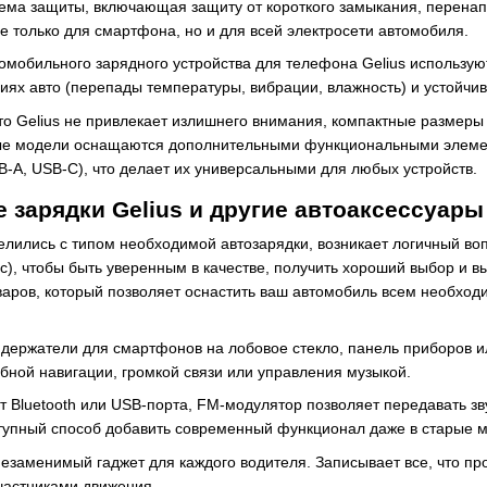
ема защиты, включающая защиту от короткого замыкания, перенапр
е только для смартфона, но и для всей электросети автомобиля.
томобильного зарядного устройства для телефона Gelius использу
виях авто (перепады температуры, вибрации, влажность) и устойч
то Gelius не привлекает излишнего внимания, компактные размеры
ые модели оснащаются дополнительными функциональными элемен
-A, USB-C), что делает их универсальными для любых устройств.
зарядки Gelius и другие автоаксессуары
делились с типом необходимой автозарядки, возникает логичный воп
с), чтобы быть уверенным в качестве, получить хороший выбор и 
аров, который позволяет оснастить ваш автомобиль всем необход
держатели для смартфонов на лобовое стекло, панель приборов и
обной навигации, громкой связи или управления музыкой.
ет Bluetooth или USB-порта, FM-модулятор позволяет передавать з
тупный способ добавить современный функционал даже в старые м
езаменимый гаджет для каждого водителя. Записывает все, что про
частниками движения.