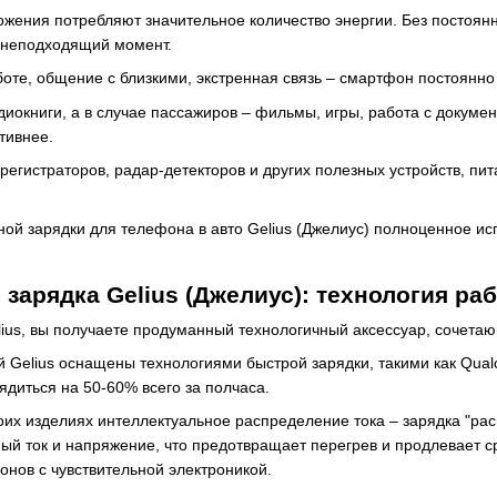
жения потребляют значительное количество энергии. Без постоян
 неподходящий момент.
оте, общение с близкими, экстренная связь – смартфон постоянно
диокниги, а в случае пассажиров – фильмы, игры, работа с докуме
тивнее.
егистраторов, радар-детекторов и других полезных устройств, пит
ной зарядки для телефона в авто Gelius (Джелиус) полноценное и
зарядка Gelius (Джелиус): технология ра
lius, вы получаете продуманный технологичный аксессуар, сочета
Gelius оснащены технологиями быстрой зарядки, такими как Qualco
ядиться на 50-60% всего за полчаса.
воих изделиях интеллектуальное распределение тока – зарядка "ра
ый ток и напряжение, что предотвращает перегрев и продлевает с
нов с чувствительной электроникой.