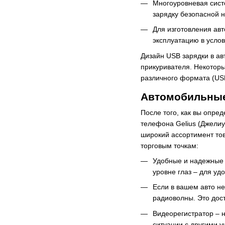
Многоуровневая сист
зарядку безопасной н
Для изготовления ав
эксплуатацию в усло
Дизайн USB зарядки в ав
прикуривателя. Некотор
различного формата (USB
Автомобильные 
После того, как вы опре
телефона Gelius (Джелиу
широкий ассортимент тов
торговым точкам:
Удобные и надежные 
уровне глаз – для уд
Если в вашем авто н
радиоволны. Это дос
Видеорегистратор – н
ситуации с другими у