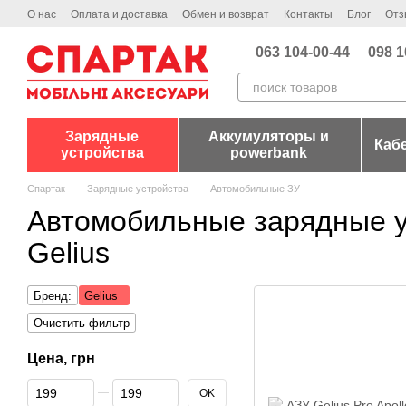
Перейти к основному контенту
О нас
Оплата и доставка
Обмен и возврат
Контакты
Блог
Отз
063 104-00-44
098 1
Зарядные
Аккумуляторы и
Каб
устройства
powerbank
Спартак
Зарядные устройства
Автомобильные ЗУ
Автомобильные зарядные у
Gelius
Бренд:
Gelius
Очистить фильтр
Цена, грн
От Цена, грн
До Цена, грн
OK