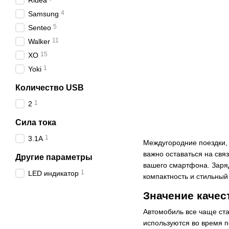
Ridea
4
Samsung
5
Senteo
11
Walker
15
XO
1
Yoki
Количество USB
1
2
Сила тока
1
3.1A
Междугородние поездки, 
важно оставаться на связ
Другие параметры
вашего смартфона. Заряд
1
LED индикатор
компактность и стильный 
Значение качес
Автомобиль все чаще ста
используются во время п