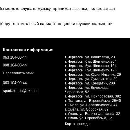
Вы можете слушать музыку, принимать звонки, пользоваться
одберут оптимальный вариант по цене и функциональности.
Контактная информация
063 104-00-44
г. Черкассы, ул. Дашковича, 23
г. Черкассы, бул. Шевченко, 264
098 104-00-44
г. Черкассы, бул. Шевченко, 134
г. Черкассы, бул. Шевченко, 195
Перезвонить вам?
г. Черкассы, ул. Юрия Ильенко, 29
г. Черкассы, ул. Сумгаитская, 39
063 104-00-44
г. Черкассы, ул. Крещатик, 200
г. Черкассы, ул. Вячеслава
spartakmob@ukr.net
Чорновола, 52
г. Черкассы, ул. Припортовая, 382
г. Полтава, ул. Европейська, 29/45
г. Смела, ул. Независимости, 47
г. Смела, ул. Соборная, 89
г. Умань, ул. Велика Фонтанна, 32
г. Умань, ул. Европейська, 12
Карта проезда