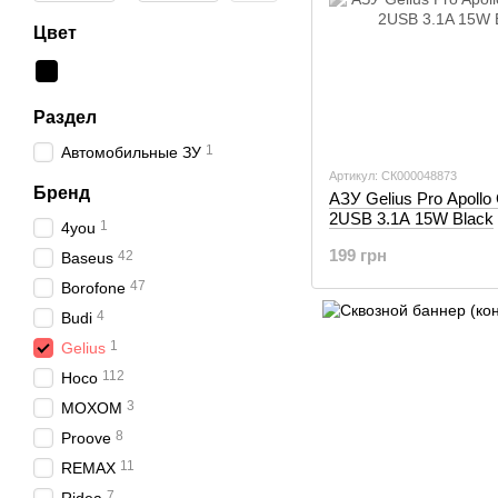
Цвет
Раздел
1
Автомобильные ЗУ
Артикул: СК000048873
Бренд
АЗУ Gelius Pro Apoll
2USB 3.1A 15W Black
1
4you
199 грн
42
Baseus
47
Borofone
4
Budi
1
Gelius
112
Hoco
3
MOXOM
8
Proove
11
REMAX
7