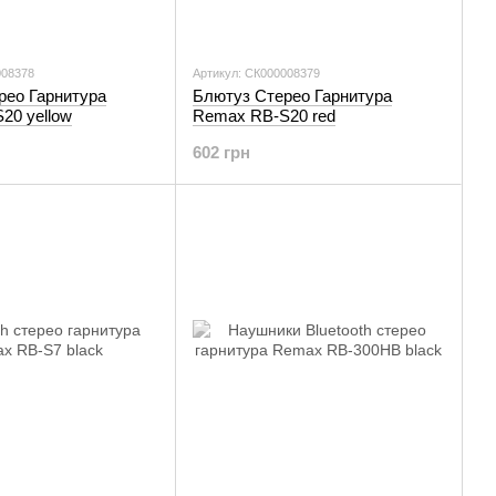
008378
Артикул: СК000008379
рео Гарнитура
Блютуз Стерео Гарнитура
20 yellow
Remax RB-S20 red
602 грн