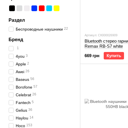
Раздел
22
Беспроводные наушники
Артикул: СК000026909
Бренд
Bluetooth стерео гарн
Remax RB-S7 white
1
669 грн
Купить
3
4you
2
Apple
26
Awei
56
Baseus
57
Borofone
26
Celebrat
5
Fantech
36
Gelius
14
Haylou
153
Hoco