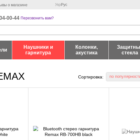
Укр
Рус
ывы о магазине
04-00-44
Перезвонить вам?
Наушники и
Колонки,
Защитны
ели
гарнитура
акустика
стекла
REMAX
по популярност
Сортировка: