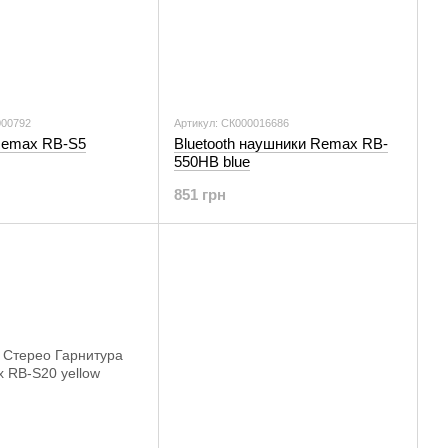
000792
Артикул: СК000016686
Remax RB-S5
Bluetooth наушники Remax RB-
550HB blue
851 грн