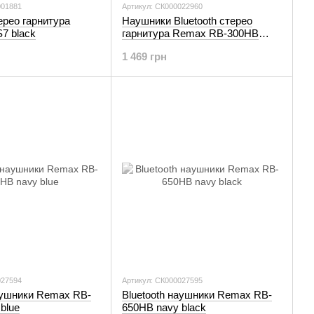
001881
Артикул: СК000022960
терео гарнитура
Наушники Bluetooth стерео
7 black
гарнитура Remax RB-300HB
black
1 469 грн
027594
Артикул: СК000027595
наушники Remax RB-
Bluetooth наушники Remax RB-
blue
650HB navy black