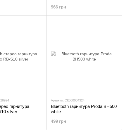
966 грн
028924
Артикул: СК000034324
терео гарнитура
Bluetooth гарнитура Proda BH500
0 silver
white
499 грн