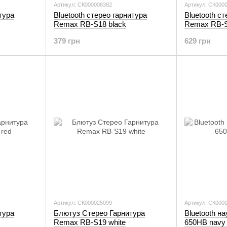
Артикул: СК000008382
Артикул: СК000
тура
Bluetooth стерео гарнитура
Bluetooth с
Remax RB-S18 black
Remax RB-S
379 грн
629 грн
Артикул: СК000025099
Артикул: СК000
тура
Блютуз Стерео Гарнитура
Bluetooth 
Remax RB-S19 white
650HB navy 