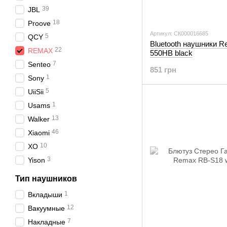
39
JBL
18
Proove
Артикул: СК000016685
5
QCY
Bluetooth наушники 
22
REMAX
550HB black
7
Senteo
851 грн
1
Sony
5
UiiSii
1
Usams
13
Walker
46
Xiaomi
10
XO
3
Yison
Тип наушников
1
Вкладыши
12
Вакуумные
7
Накладные