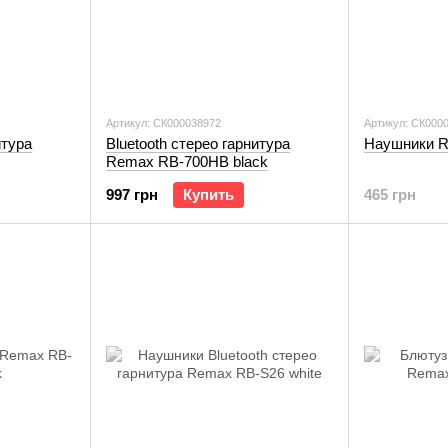
Артикул: СК000038972
Артикул: СК000
итура
Bluetooth стерео гарнитура
Наушники 
Remax RB-700HB black
997 грн
Купить
465 грн