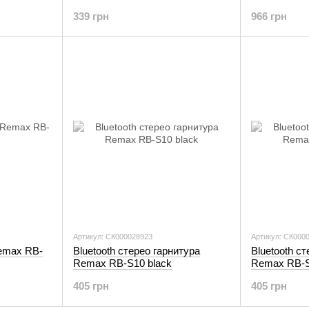
339 грн
966 грн
Артикул: СК000028923
Артикул: СК000
Remax RB-
Bluetooth стерео гарнитура
Bluetooth с
Remax RB-S10 black
Remax RB-S1
405 грн
405 грн