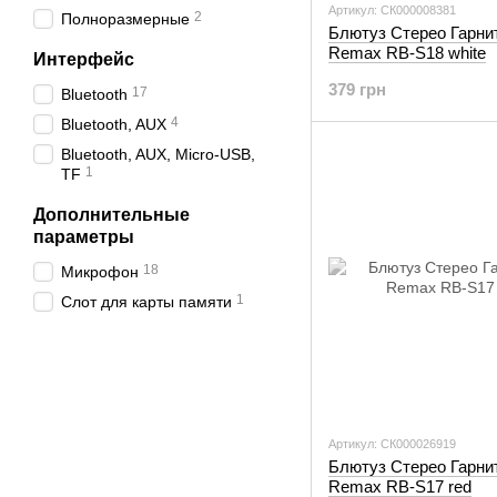
Артикул: СК000008381
2
Полноразмерные
Блютуз Стерео Гарни
Remax RB-S18 white
Интерфейс
379 грн
17
Bluetooth
4
Bluetooth, AUX
Bluetooth, AUX, Micro-USB,
1
TF
Дополнительные
параметры
18
Микрофон
1
Слот для карты памяти
Артикул: СК000026919
Блютуз Стерео Гарни
Remax RB-S17 red