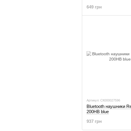
649 грн
Артикул: СК000027596
Bluetooth наушники 
200HB blue
937 грн