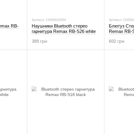
Артикул: СК000016694
Артикул: СК000
Remax RB-
Наушники Bluetooth стерео
Блютуз Сте
гарнитура Remax RB-S26 white
Remax RB-S
389 грн
602 грн