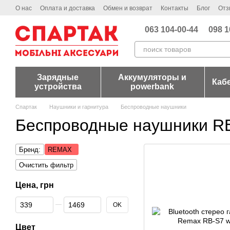
Перейти к основному контенту
О нас
Оплата и доставка
Обмен и возврат
Контакты
Блог
Отз
063 104-00-44
098 1
Зарядные
Аккумуляторы и
Каб
устройства
powerbank
Спартак
Наушники и гарнитура
Беспроводные наушники
Беспроводные наушники 
Бренд:
REMAX
Очистить фильтр
Цена, грн
От Цена, грн
До Цена, грн
OK
Цвет