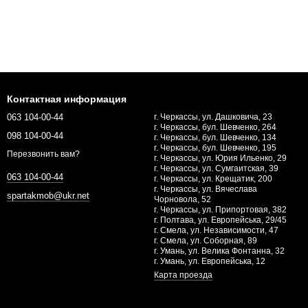
Контактная информация
063 104-00-44
г. Черкассы, ул. Дашковича, 23
г. Черкассы, бул. Шевченко, 264
098 104-00-44
г. Черкассы, бул. Шевченко, 134
г. Черкассы, бул. Шевченко, 195
Перезвонить вам?
г. Черкассы, ул. Юрия Ильенко, 29
г. Черкассы, ул. Сумгаитская, 39
063 104-00-44
г. Черкассы, ул. Крещатик, 200
г. Черкассы, ул. Вячеслава
spartakmob@ukr.net
Чорновола, 52
г. Черкассы, ул. Припортовая, 382
г. Полтава, ул. Европейська, 29/45
г. Смела, ул. Независимости, 47
г. Смела, ул. Соборная, 89
г. Умань, ул. Велика Фонтанна, 32
г. Умань, ул. Европейська, 12
Карта проезда