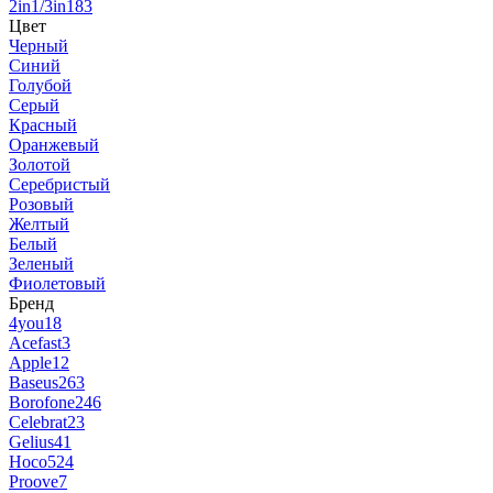
2in1/3in1
83
Цвет
Черный
Синий
Голубой
Серый
Красный
Оранжевый
Золотой
Серебристый
Розовый
Желтый
Белый
Зеленый
Фиолетовый
Бренд
4you
18
Acefast
3
Apple
12
Baseus
263
Borofone
246
Celebrat
23
Gelius
41
Hoco
524
Proove
7