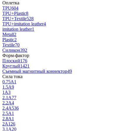
Оплетка
TPU
604
TPU+Plastic
8
TPU+Textile
528
TPU+imitation leather
4
imitation leather
1
Metall
2
Plastic
2
Textile
70
Силикон
392
Форм-фактор
Плоский
176
Круглый
1421
Съемный магнитный коннектор
49
Сила тока
0.75А
1
1.5A
9
1A
3
2.1A
77
2.2A
4
2.4A
536
2.5A
1
2.8А
1
2A
126
3.1A
20