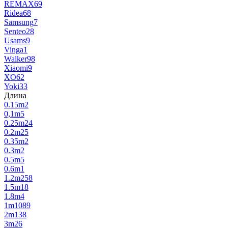
REMAX
69
Ridea
68
Samsung
7
Senteo
28
Usams
9
Vinga
1
Walker
98
Xiaomi
9
XO
62
Yoki
33
Длина
0.15m
2
0,1m
5
0.25m
24
0.2m
25
0.35m
2
0.3m
2
0.5m
5
0.6m
1
1.2m
258
1.5m
18
1.8m
4
1m
1089
2m
138
3m
26