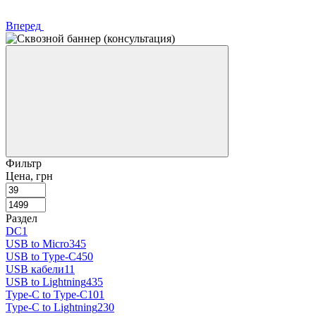
Вперед
Фильтр
Цена, грн
Раздел
DC
1
USB to Micro
345
USB to Type-C
450
USB кабели
11
USB to Lightning
435
Type-C to Type-C
101
Type-C to Lightning
230