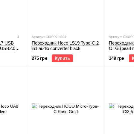
1
Артикул: СК000014304
Артикул: СК000
17 USB
Переходник Hoco LS19 Type-C 2
Переходник
e USB2.0
in1 audio converter black
OTG (pearl n
275 грн
Купить
149 грн