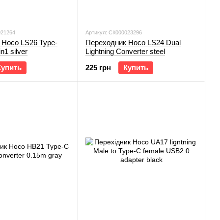
021264
Артикул: СК000023296
 Hoco LS26 Type-
Переходник Hoco LS24 Dual
n1 silver
Lightning Converter steel
Купить
225 грн
Купить