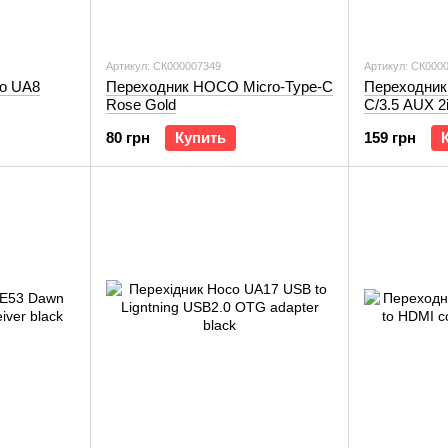
Артикул: СК000007349
Артикул: СК000
o UA8
Переходник HOCO Micro-Type-C
Переходник
Rose Gold
C/3.5 AUX 2i
80 грн
Купить
159 грн