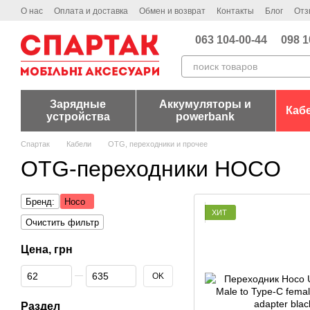
Перейти к основному контенту
О нас
Оплата и доставка
Обмен и возврат
Контакты
Блог
Отз
063 104-00-44
098 1
Зарядные
Аккумуляторы и
Каб
устройства
powerbank
Спартак
Кабели
OTG, переходники и прочее
OTG-переходники HOCO
Бренд:
Hoco
ХИТ
Очистить фильтр
Цена, грн
От Цена, грн
До Цена, грн
OK
Раздел