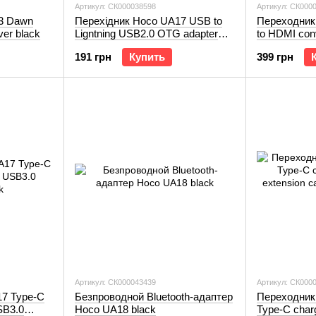
Артикул: СК000038598
Артикул: СК000
3 Dawn
Перехідник Hoco UA17 USB to
Переходник
ver black
Ligntning USB2.0 OTG adapter
to HDMI con
black
191 грн
Купить
399 грн
Артикул: СК000043439
Артикул: СК000
7 Type-C
Безпроводной Bluetooth-адаптер
Переходник
SB3.0
Hoco UA18 black
Type-C char