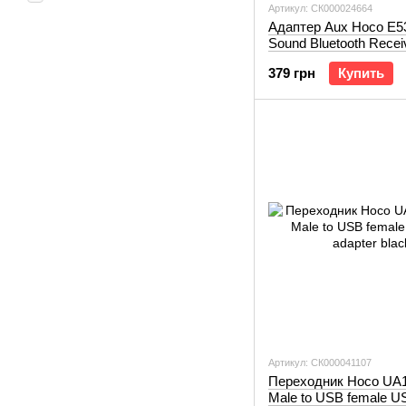
Артикул: СК000024664
Адаптер Aux Hoco E5
Sound Bluetooth Recei
379 грн
Купить
Артикул: СК000041107
Переходник Hoco UA1
Male to USB female U