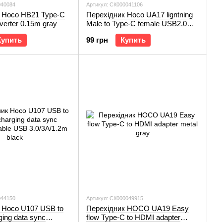
040084
Артикул: СК000041106
 Hoco HB21 Type-C
Перехідник Hoco UA17 ligntning
verter 0.15m gray
Male to Type-C female USB2.0
adapter black
Купить
99 грн
Купить
044150
Артикул: СК000049915
 Hoco U107 USB to
Перехідник HOCO UA19 Easy
ging data sync
flow Type-C to HDMI adapter