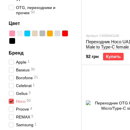
OTG, переходники и
50
прочее
Цвет
Артикул: СК000041108
Переходник Hoco UA
Male to Type-C femal
adapter black
Бренд
92 грн
Купить
1
Apple
30
Baseus
21
Borofone
1
Celebrat
5
Gelius
50
Hoco
4
Proove
5
REMAX
1
Samsung