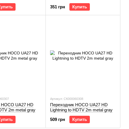
able USB 3.0/3A/1.2m
metal gray
Купить
351 грн
Купить
060307
Артикул: СК000060308
к HOCO UA27 HD
Переходник HOCO UA27 HD
DTV 2m metal gray
Lightning to HDTV 2m metal gray
Купить
509 грн
Купить