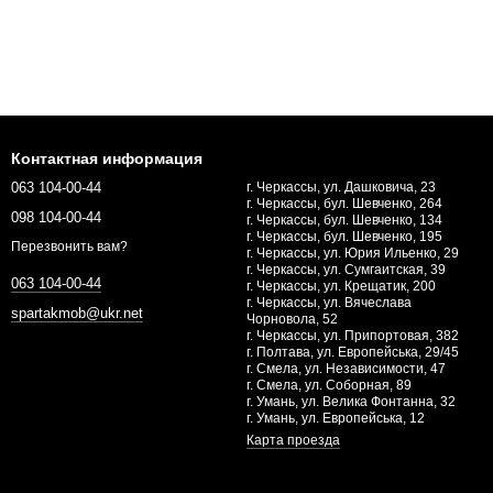
Контактная информация
063 104-00-44
г. Черкассы, ул. Дашковича, 23
г. Черкассы, бул. Шевченко, 264
098 104-00-44
г. Черкассы, бул. Шевченко, 134
г. Черкассы, бул. Шевченко, 195
Перезвонить вам?
г. Черкассы, ул. Юрия Ильенко, 29
г. Черкассы, ул. Сумгаитская, 39
063 104-00-44
г. Черкассы, ул. Крещатик, 200
г. Черкассы, ул. Вячеслава
spartakmob@ukr.net
Чорновола, 52
г. Черкассы, ул. Припортовая, 382
г. Полтава, ул. Европейська, 29/45
г. Смела, ул. Независимости, 47
г. Смела, ул. Соборная, 89
г. Умань, ул. Велика Фонтанна, 32
г. Умань, ул. Европейська, 12
Карта проезда