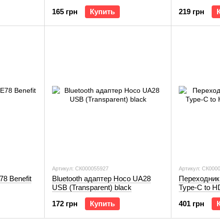
extension c
165 грн
Купить
219 грн
black
Артикул: СК000055927
Артикул: СК000
8 Benefit
Bluetooth адаптер Hoco UA28
Переходни
USB (Transparent) black
Type-C to H
172 грн
Купить
401 грн