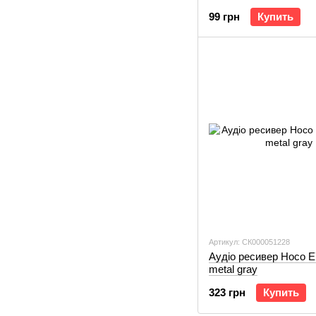
adapter black
99 грн
Купить
Артикул: СК000051228
Аудіо ресивер Hoco E7
metal gray
323 грн
Купить