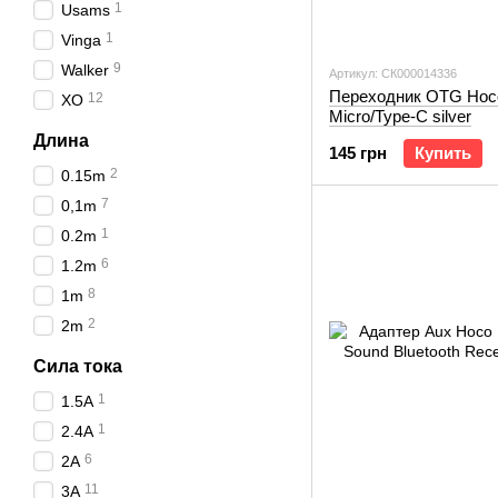
1
Usams
1
Vinga
9
Walker
Артикул: СК000014336
Переходник OTG Hoc
12
XO
Micro/Type-C silver
Длина
145 грн
Купить
2
0.15m
7
0,1m
1
0.2m
6
1.2m
8
1m
2
2m
Сила тока
1
1.5A
1
2.4A
6
2A
11
3A