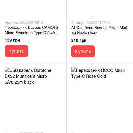
1
Артикул: СК000016018
Артикул: СК000016316
Переходник Baseus CAMOTG
AUX кабель Baseus Yiven M30
Micro Female to Type-C 2.4A
1м black-silver
Black
139 грн
210 грн
Купить
Купить