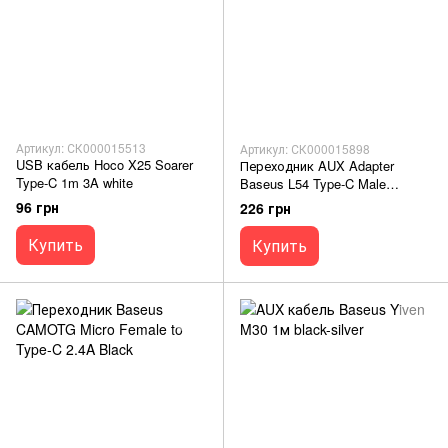
Артикул: СК000015513
Артикул: СК000015898
USB кабель Hoco X25 Soarer
Переходник AUX Adapter
Type-C 1m 3A white
Baseus L54 Type-C Male
+3.5mm Female black
96 грн
226 грн
Купить
Купить