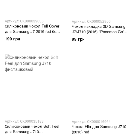
Артикул: СК000039035
Артикул: СК000052950
Силіконовий чохол Full Cover
Чехол накладка 3D Samsung
для Samsung J7-2016 red без
J7/J710 (2016) "Pocemon Go'
logo
GNIMD
199 грн
99 грн
Артикул: СК000035183
Артикул: СК000016964
Силиконовый чехол Soft Feel
Чохол Fila для Samsung J710
для Samsung J710
(2016) red