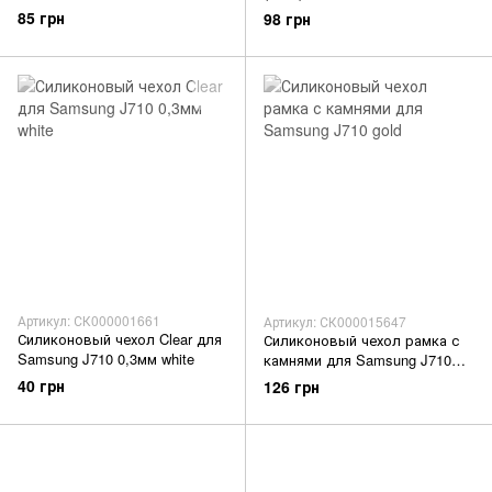
фисташковый
85 грн
98 грн
Артикул: СК000001661
Артикул: СК000015647
Силиконовый чехол Clear для
Силиконовый чехол рамка с
Samsung J710 0,3мм white
камнями для Samsung J710
gold
40 грн
126 грн