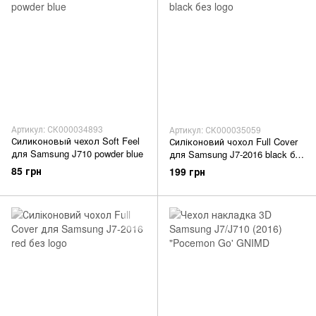
Артикул: СК000034893
Артикул: СК000035059
Силиконовый чехол Soft Feel
Силіконовий чохол Full Cover
для Samsung J710 powder blue
для Samsung J7-2016 black без
logo
85 грн
199 грн