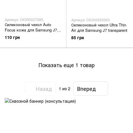
Артикул: СК000027685
Артикул: СК000029363
Силиконовый чехол Auto
Силиконовый чехол Ultra Thin
Focus кожа для Samsung J7
Air для Samsung J7 transparent
2016 black
110 грн
85 грн
Показать еще 1 товар
Назад
Вперед
1
из 2