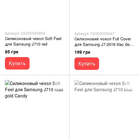
Артикул: СК000034894
Артикул: СК000035047
Силиконовый чехол Soft Feel
Силіконовий чохол Full Cover
для Samsung J710 red
для Samsung J7-2016 lilac без
logo
85 грн
199 грн
Купить
Купить