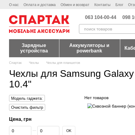
Перейти к основному контенту
О нас
Оплата и доставка
Обмен и возврат
Контакты
Блог
Отз
063 104-00-44
098 1
Зарядные
Аккумуляторы и
Каб
устройства
powerbank
Спартак
Чехлы
Чехлы для планшетов
Чехлы для Samsung Galaxy 
10.4"
Нет товаров
Модель гаджета:
Очистить фильтр
Цена, грн
От Цена, грн
До Цена, грн
OK