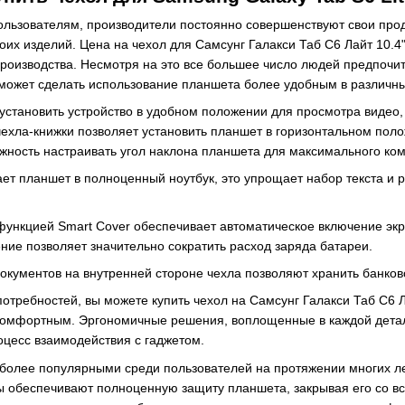
ользователям, производители постоянно совершенствуют свои прод
оих изделий. Цена на чехол для Самсунг Галакси Таб С6 Лайт 10.4"
производства. Несмотря на это все большее число людей предпочи
ожет сделать использование планшета более удобным в различны
установить устройство в удобном положении для просмотра видео, 
чехла-книжки позволяет установить планшет в горизонтальном пол
ожность настраивать угол наклона планшета для максимального ко
ет планшет в полноценный ноутбук, это упрощает набор текста и 
функцией Smart Cover обеспечивает автоматическое включение экр
ние позволяет значительно сократить расход заряда батареи.
окументов на внутренней стороне чехла позволяют хранить банковс
потребностей, вы можете купить чехол на Самсунг Галакси Таб С6 
омфортным. Эргономичные решения, воплощенные в каждой детал
цесс взаимодействия с гаджетом.
иболее популярными среди пользователей на протяжении многих л
ры обеспечивают полноценную защиту планшета, закрывая его со в