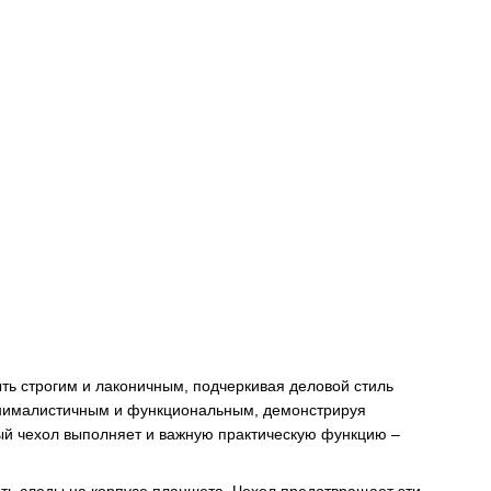
быть строгим и лаконичным, подчеркивая деловой стиль
минималистичным и функциональным, демонстрируя
ный чехол выполняет и важную практическую функцию –
ить следы на корпусе планшета. Чехол предотвращает эти