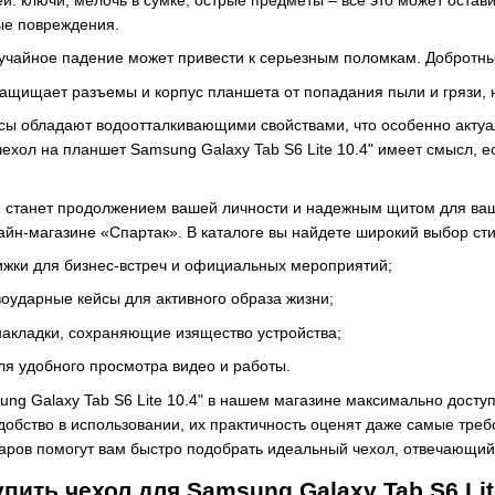
ые повреждения.
лучайное падение может привести к серьезным поломкам. Добротны
защищает разъемы и корпус планшета от попадания пыли и грязи, 
йсы обладают водоотталкивающими свойствами, что особенно актуа
ехол на планшет Samsung Galaxy Tab S6 Lite 10.4" имеет смысл, 
 станет продолжением вашей личности и надежным щитом для ваше
лайн-магазине «Спартак». В каталоге вы найдете широкий выбор ст
ижки для бизнес-встреч и официальных мероприятий;
оударные кейсы для активного образа жизни;
накладки, сохраняющие изящество устройства;
ля удобного просмотра видео и работы.
ng Galaxy Tab S6 Lite 10.4" в нашем магазине максимально досту
обство в использовании, их практичность оценят даже самые треб
аров помогут вам быстро подобрать идеальный чехол, отвечающи
упить чехол для Samsung Galaxy Tab S6 L