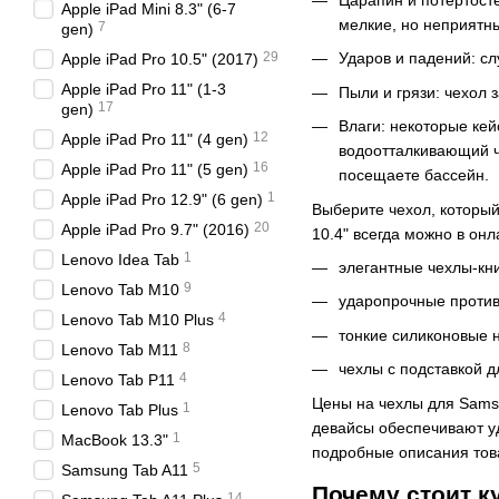
Apple iPad Mini 8.3" (6-7
мелкие, но неприятн
7
gen)
29
Ударов и падений: с
Apple iPad Pro 10.5" (2017)
Apple iPad Pro 11" (1-3
Пыли и грязи: чехол 
17
gen)
Влаги: некоторые ке
12
Apple iPad Pro 11" (4 gen)
водоотталкивающий ч
16
Apple iPad Pro 11" (5 gen)
посещаете бассейн.
1
Apple iPad Pro 12.9" (6 gen)
Выберите чехол, который
20
Apple iPad Pro 9.7" (2016)
10.4" всегда можно в он
1
Lenovo Idea Tab
элегантные чехлы-кн
9
Lenovo Tab M10
ударопрочные против
4
Lenovo Tab M10 Plus
тонкие силиконовые 
8
Lenovo Tab M11
чехлы с подставкой д
4
Lenovo Tab P11
Цены на чехлы для Samsu
1
Lenovo Tab Plus
девайсы обеспечивают уд
1
MacBook 13.3"
подробные описания тов
5
Samsung Tab A11
Почему стоит к
14