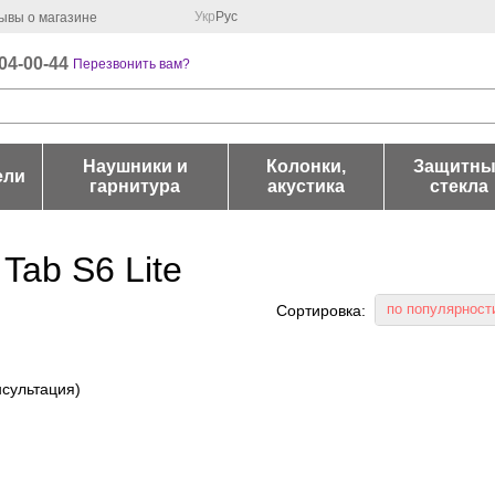
Укр
Рус
ывы о магазине
04-00-44
Перезвонить вам?
Наушники и
Колонки,
Защитны
ели
гарнитура
акустика
стекла
Tab S6 Lite
по популярност
Сортировка: