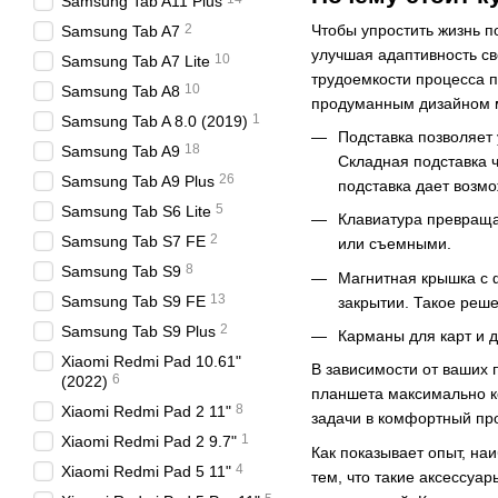
Samsung Tab A11 Plus
Чтобы упростить жизнь п
2
Samsung Tab A7
улучшая адаптивность св
10
Samsung Tab A7 Lite
трудоемкости процесса 
10
Samsung Tab A8
продуманным дизайном м
1
Samsung Tab A 8.0 (2019)
Подставка позволяет 
18
Samsung Tab A9
Складная подставка 
26
Samsung Tab A9 Plus
подставка дает возм
5
Samsung Tab S6 Lite
Клавиатура превраща
2
Samsung Tab S7 FE
или съемными.
8
Samsung Tab S9
Магнитная крышка с 
13
Samsung Tab S9 FE
закрытии. Такое реше
2
Samsung Tab S9 Plus
Карманы для карт и д
Xiaomi Redmi Pad 10.61"
В зависимости от ваших 
6
(2022)
планшета максимально к
8
Xiaomi Redmi Pad 2 11"
задачи в комфортный про
1
Xiaomi Redmi Pad 2 9.7"
Как показывает опыт, на
4
Xiaomi Redmi Pad 5 11"
тем, что такие аксессуа