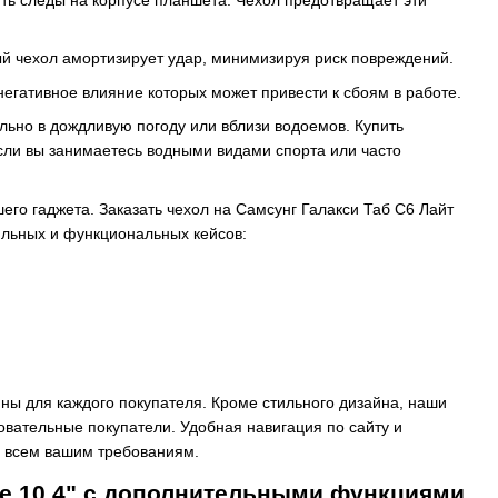
й чехол амортизирует удар, минимизируя риск повреждений.
негативное влияние которых может привести к сбоям в работе.
льно в дождливую погоду или вблизи водоемов. Купить
если вы занимаетесь водными видами спорта или часто
го гаджета. Заказать чехол на Самсунг Галакси Таб С6 Лайт
ильных и функциональных кейсов:
пны для каждого покупателя. Кроме стильного дизайна, наши
овательные покупатели. Удобная навигация по сайту и
й всем вашим требованиям.
ite 10.4" с дополнительными функциями