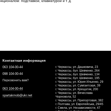
ионалом: подставкой, клавиатурой и т. д.
Контактная информация
063 104-00-44
г. Черкассы, ул. Дашковича, 23
г. Черкассы, бул. Шевченко, 264
098 104-00-44
г. Черкассы, бул. Шевченко, 134
г. Черкассы, бул. Шевченко, 195
Перезвонить вам?
г. Черкассы, ул. Юрия Ильенко, 29
г. Черкассы, ул. Сумгаитская, 39
063 104-00-44
г. Черкассы, ул. Крещатик, 200
г. Черкассы, ул. Вячеслава
spartakmob@ukr.net
Чорновола, 52
г. Черкассы, ул. Припортовая, 382
г. Полтава, ул. Европейська, 29/45
г. Смела, ул. Независимости, 47