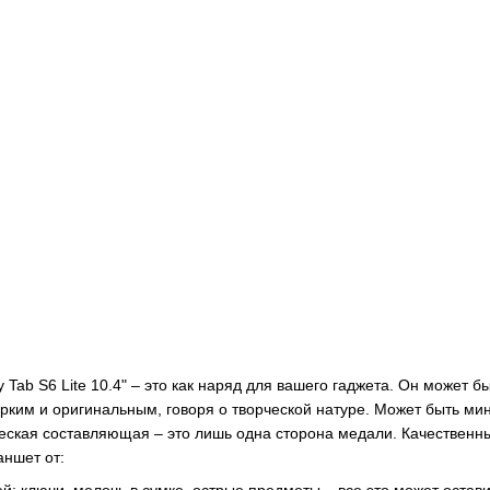
 Tab S6 Lite 10.4" – это как наряд для вашего гаджета. Он может 
ярким и оригинальным, говоря о творческой натуре. Может быть 
ческая составляющая – это лишь одна сторона медали. Качествен
аншет от:
й: ключи, мелочь в сумке, острые предметы – все это может остав