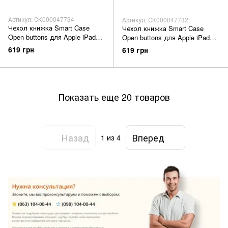
Артикул: СК000047734
Артикул: СК000047732
Чехол книжка Smart Case
Чехол книжка Smart Case
Open buttons для Apple iPad
Open buttons для Apple iPad
10.2' 2019/2020 blue
10.2' 2019/2020 green
619 грн
619 грн
Показать еще 20 товаров
Назад
Вперед
1
из 4