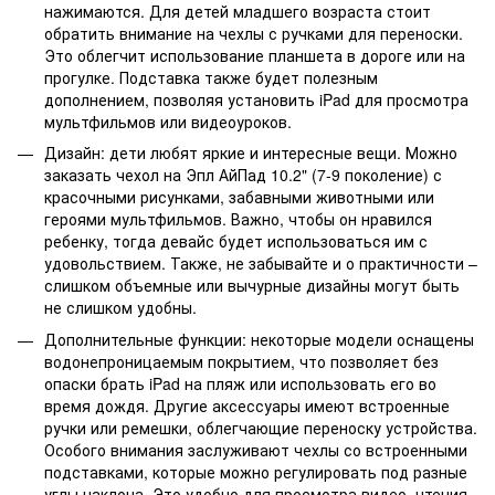
нажимаются. Для детей младшего возраста стоит
обратить внимание на чехлы с ручками для переноски.
Это облегчит использование планшета в дороге или на
прогулке. Подставка также будет полезным
дополнением, позволяя установить iPad для просмотра
мультфильмов или видеоуроков.
Дизайн: дети любят яркие и интересные вещи. Можно
заказать чехол на Эпл АйПад 10.2" (7-9 поколение) с
красочными рисунками, забавными животными или
героями мультфильмов. Важно, чтобы он нравился
ребенку, тогда девайс будет использоваться им с
удовольствием. Также, не забывайте и о практичности –
слишком объемные или вычурные дизайны могут быть
не слишком удобны.
Дополнительные функции: некоторые модели оснащены
водонепроницаемым покрытием, что позволяет без
опаски брать iPad на пляж или использовать его во
время дождя. Другие аксессуары имеют встроенные
ручки или ремешки, облегчающие переноску устройства.
Особого внимания заслуживают чехлы со встроенными
подставками, которые можно регулировать под разные
углы наклона. Это удобно для просмотра видео, чтения