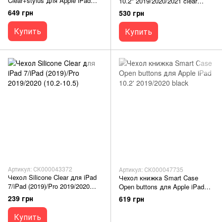
Clear+stylus для Apple iPad
10.2" 2019/2020/2021 clear
10.2 2019/2020/pro
black
649 грн
530 грн
10.5(2017)/air10.5 black
Купить
Купить
Артикул: СК000043372
Артикул: СК000047735
Чехол Silicone Clear для iPad
Чехол книжка Smart Case
7/iPad (2019)/Pro 2019/2020
Open buttons для Apple iPad
(10.2-10.5)
10.2' 2019/2020 black
239 грн
619 грн
Купить