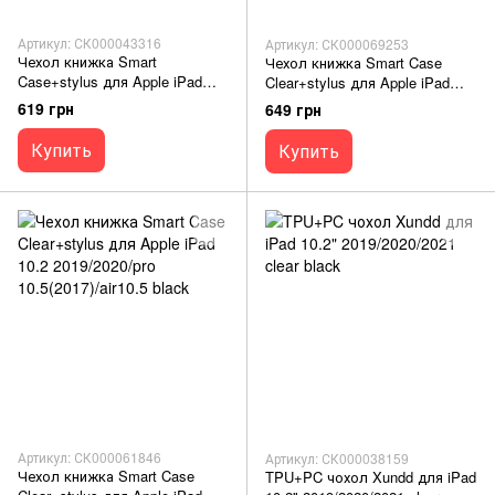
Артикул: СК000043316
Артикул: СК000069253
Чехол книжка Smart
Чехол книжка Smart Case
Case+stylus для Apple iPad
Clear+stylus для Apple iPad
10.2' (2019/20/21)pro10.5(2017)
10.2 2019/2020/pro
619 грн
649 грн
Air 10.5 red
10.5(2017)/air10.5 blue
Купить
Купить
Артикул: СК000061846
Артикул: СК000038159
Чехол книжка Smart Case
TPU+PC чохол Xundd для iPad