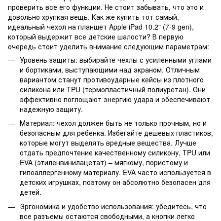
проверить все его функции. Не стоит забывать, что это и
довольно хрупкая вещь. Как же купить тот самый,
идеальный чехол на планшет Apple iPad 10.2" (7-9 gen),
который выдержит все детские шалости? В первую
очередь стоит уделить внимание следующим параметрам:
Уровень защиты: выбирайте чехлы с усиленными углами
и бортиками, выступающими над экраном. Отличным
вариантом станут противоударные кейсы из плотного
силикона или TPU (термопластичный полиуретан). Они
эффективно поглощают энергию удара и обеспечивают
надежную защиту.
Материал: чехол должен быть не только прочным, но и
безопасным для ребенка. Избегайте дешевых пластиков,
которые могут выделять вредные вещества. Лучше
отдать предпочтение качественному силикону, TPU или
EVA (этиленвинилацетат) – мягкому, пористому и
гипоаллергенному материалу. EVA часто используется в
детских игрушках, поэтому он абсолютно безопасен для
детей.
Эргономика и удобство использования: убедитесь, что
все разъемы остаются свободными, а кнопки легко