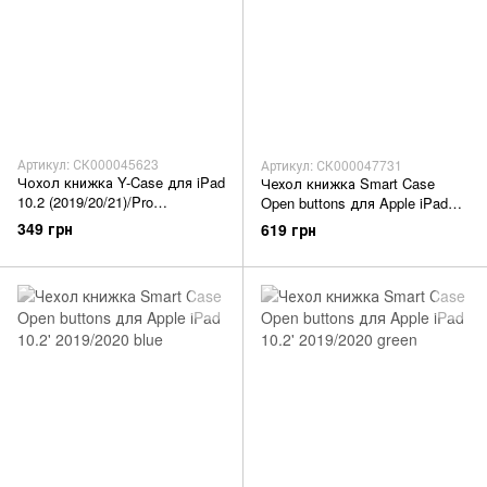
Артикул: СК000045623
Артикул: СК000047731
Чохол книжка Y-Case для iPad
Чехол книжка Smart Case
10.2 (2019/20/21)/Pro
Open buttons для Apple iPad
10.5(2017/Air) 10.5 black
10.2' 2019/2020 red
349 грн
619 грн