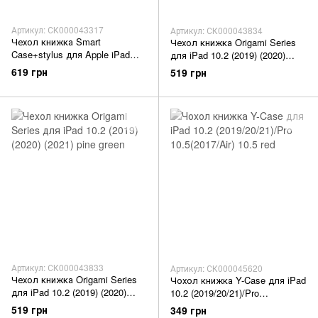
Артикул: СК000043317
Артикул: СК000043834
Чехол книжка Smart
Чехол книжка Origami Series
Case+stylus для Apple iPad
для iPad 10.2 (2019) (2020)
10.2' (2019/20/21)pro10.5(2017)
(2021) dark gray
619 грн
519 грн
Air 10.5 rose red
Артикул: СК000043833
Артикул: СК000045620
Чехол книжка Origami Series
Чохол книжка Y-Case для iPad
для iPad 10.2 (2019) (2020)
10.2 (2019/20/21)/Pro
(2021) pine green
10.5(2017/Air) 10.5 red
519 грн
349 грн