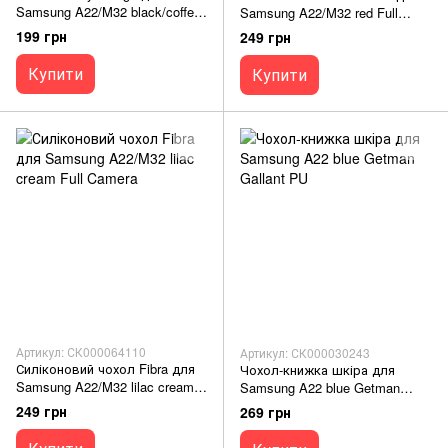
Samsung A22/M32 black/coffee
Samsung A22/M32 red Full
Full Camera
Camera
199 грн
249 грн
Купити
Купити
Артикул: СК000064110
Артикул: СК000030243
Силіконовий чохол Fibra для
Чохол-книжка шкіра для
Samsung A22/M32 lilac cream
Samsung A22 blue Getman
Full Camera
Gallant PU
249 грн
269 грн