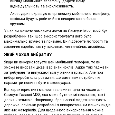
вигляд мобільного телефону, додати йому
індивідуальність та ексклюзивність.
Аксесуари покращують ергономіку мобільного телефону,
оскільки будуть робити його використання більш
зручним.
У нас ви можете замовити чохол на Самсунг М22, який був
розроблений так, щоб використовувати його було
максимально зручно та приємно. Ви підберете як прості та
лаконічні вироби, так і у яскравих, незвичайних дизайнах.
Який чохол вибрати?
Якщо ви використовуєте цей мобільний телефон, то ви
зможете вибрати цікаві варіанти чохлів. Адже такі гаджети
затребувані та випускаються у різних варіаціях. Але при
виборі виробів слід розуміти, що саме вам потрібно які
параметри повинні бути в аксесуарах.
Від характеристик і міцності залежить ціна на чохол для
Самсунг Галаксі М22, яка може бути як мінімальною, так і
досить великою. Наприклад, броньовані моделі коштують
дорожче, оскільки розроблені з використанням кількох видів
якісних матеріалів. Для щоденного використання можна
вибрати прості аксесуари, зокрема прозорі. А от якщо ви