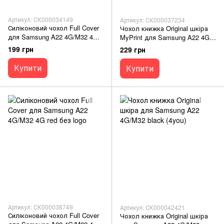
Артикул: СК000034149
Артикул: СК000037234
Силіконовий чохол Full Cover
Чохол книжка Original шкіра
для Samsung A22 4G/M32 4G
MyPrint для Samsung A22 4G
lilac Full Camera без logo
gold Героям Слава
199 грн
229 грн
Купити
Купити
Артикул: СК000038749
Артикул: СК000042421
Силіконовий чохол Full Cover
Чохол книжка Original шкіра