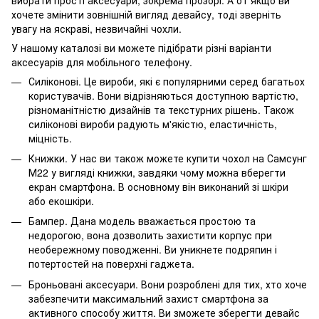
хочете змінити зовнішній вигляд девайсу, тоді зверніть
увагу на яскраві, незвичайні чохли.
У нашому каталозі ви можете підібрати різні варіанти
аксесуарів для мобільного телефону.
Силіконові. Це вироби, які є популярними серед багатьох
користувачів. Вони відрізняються доступною вартістю,
різноманітністю дизайнів та текстурних рішень. Також
силіконові вироби радують м'якістю, еластичність,
міцність.
Книжки. У нас ви також можете купити чохол на Самсунг
М22 у вигляді книжки, завдяки чому можна вберегти
екран смартфона. В основному він виконаний зі шкіри
або екошкіри.
Бампер. Дана модель вважається простою та
недорогою, вона дозволить захистити корпус при
необережному поводженні. Ви уникнете подряпин і
потертостей на поверхні гаджета.
Броньовані аксесуари. Вони розроблені для тих, хто хоче
забезпечити максимальний захист смартфона за
активного способу життя. Ви зможете зберегти девайс