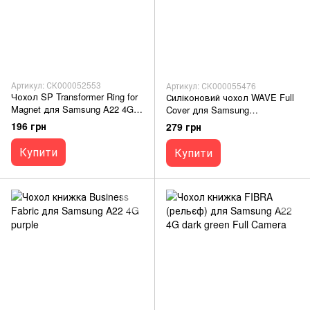
Артикул: СК000052553
Артикул: СК000055476
Чохол SP Transformer Ring for
Силіконовий чохол WAVE Full
Magnet для Samsung A22 4G
Cover для Samsung
red протиударний Full Camera
A22/M22/M32 cyprus green Full
196 грн
279 грн
Camera
Купити
Купити