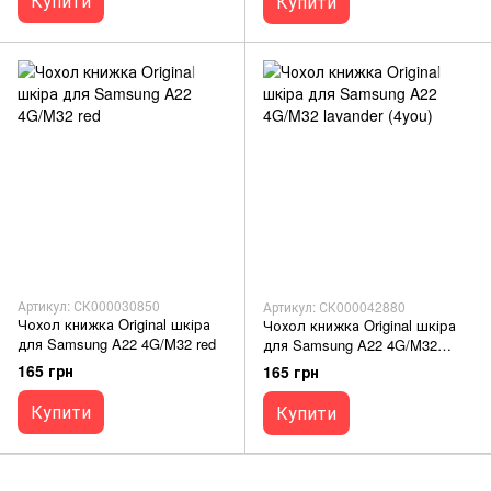
Купити
Купити
Артикул: СК000030850
Артикул: СК000042880
Чохол книжка Original шкіра
Чохол книжка Original шкіра
для Samsung A22 4G/M32 red
для Samsung A22 4G/M32
lavander (4you)
165 грн
165 грн
Купити
Купити