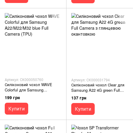
Артикул: СК000050760
Артикул: СК000031794
Силіконовий чохол WAVE
Силіконовий чохол Сlear для
Colorful для Samsung
Samsung A22 4G green Full
A22/M22/M32 blue Full Camera
Camera з глянцевою
199 грн
137 грн
(TPU)
окантовкою
Купити
Купити