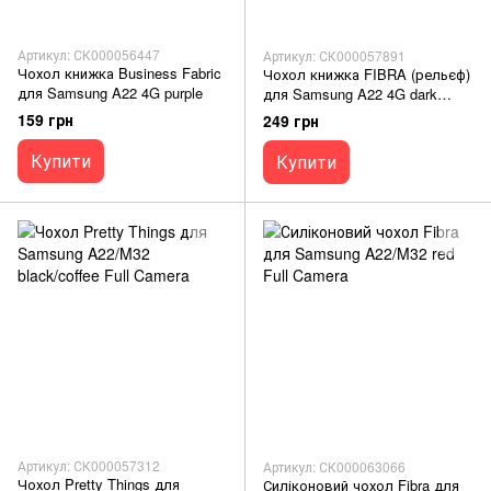
Артикул: СК000056447
Артикул: СК000057891
Чохол книжка Business Fabric
Чохол книжка FIBRA (рельєф)
для Samsung A22 4G purple
для Samsung A22 4G dark
green Full Camera
159 грн
249 грн
Купити
Купити
Артикул: СК000057312
Артикул: СК000063066
Чохол Pretty Things для
Силіконовий чохол Fibra для