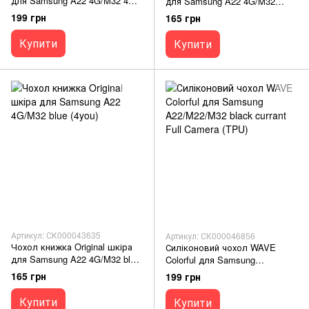
для Samsung A22 4G/M32 4G
для Samsung A22 4G/M32
red без logo
black (4you)
199 грн
165 грн
Купити
Купити
Артикул: СК000043635
Артикул: СК000046856
Чохол книжка Original шкіра
Силіконовий чохол WAVE
для Samsung A22 4G/M32 blue
Colorful для Samsung
(4you)
A22/M22/M32 black currant Full
165 грн
199 грн
Camera (TPU)
Купити
Купити