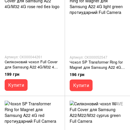
Артикул: СК000044261
Артикул: СК000052547
Силіконовий чохол Full Cover
Чохол SP Transformer Ring for
для Samsung A22 4G/M32 4G
Magnet для Samsung A22 4G
rose red без logo
light green протиударний Full
199 грн
196 грн
Camera
Купити
Купити