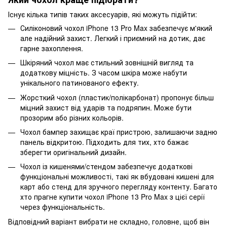
Існує кілька типів таких аксесуарів, які можуть підійти:
Силіконовий чохол iPhone 13 Pro Max забезпечує м'який
але надійний захист. Легкий і приємний на дотик, дає
гарне захоплення.
Шкіряний чохол має стильний зовнішній вигляд та
додаткову міцність. З часом шкіра може набути
унікального патинованого ефекту.
Жорсткий чохол (пластик/полікарбонат) пропонує більш
міцний захист від ударів та подряпин. Може бути
прозорим або різних кольорів.
Чохол бампер захищає краї пристрою, залишаючи задню
панель відкритою. Підходить для тих, хто бажає
зберегти оригінальний дизайн.
Чохол із кишенями/стендом забезпечує додаткові
функціональні можливості, такі як вбудовані кишені для
карт або стенд для зручного перегляду контенту. Багато
хто прагне купити чохол iPhone 13 Pro Max з цієї серії
через функціональність.
Відповідний варіант вибрати не складно, головне, щоб він