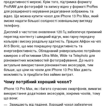
продуктивності мережі. Крім того, підтримка формату
ProRAW для фотографій та запису відео у форматі ProRes
для розширеного керування редагування зображень та
відео. Ще можна купити чохол для iPhone 13 Pro Max, який
зможе надати більшої солідності зовнішньому вигляду
телефону.
Дисплей з частотою оновлення 120 Гц забезпечує приємний
перегляд контенту і швидкий відгук, має гарну передачу
кольорів і високу роздільну здатність. Працює Айфон на чіпі
A15 Bionic, що має покращену продуктивність та
енергоефективність. Обладнаний універсальною потрійною
камерою з об'єктивами Ultra-Wide, Wide та Telephoto для
різноманітних можливостей фотографування. До нього
актуальне використання різноманітних аксесуарів, тим
більше, що ціни на чохли для iPhone 13 Pro Max дають
можливість їх придбати без зайвих витрат.
Чому потрібний хороший чохол?
iPhone 13 Pro Max, як і багато сучасних смартфонів, вимагає
використання додаткових аксесуарів, зокрема чохлів, тому
що вони:
Захищають від падіння. Хороший чохол забезпечує