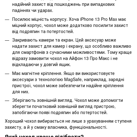
надійний захист від пошкоджень при випадкових
падіннях чи ударах.
Посилює міцність корпусу. Хоча iPhone 13 Pro Max має
міцний корпус, чохол може додатково посилити захист
від подряпин та потертостей.
Закривають камери та екран. Цей аксесуар може
надати захист для камер і екрану, що особливо важливо
для смартфонів з сучасними можливостями. Тому краще
відразу замовити чохол на Айфон 13 Про Макс і не
відкладаючи у довгий ящик.
Має магнітне кріплення. Якщо ви використовуєте
аксесуари з технологією MagSafe, наприклад, зарядні
пристрої, чохол може забезпечити надійне кріплення
для них.
Зберігають зовнішній вигляд. Чохол може допомогти
зберегти початковий зовнішній вигляд пристрою,
запобігаючи появі подряпин або потертостей.
Хороший чохол вибирається не лише з урахуванням ступеня
захисту, а й у смаку власника, функціональності.
Який чохол краще підібрати?