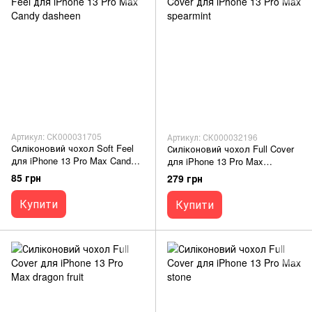
Артикул: СК000031705
Артикул: СК000032196
Силіконовий чохол Soft Feel
Силіконовий чохол Full Cover
для iPhone 13 Pro Max Candy
для iPhone 13 Pro Max
dasheen
spearmint
85 грн
279 грн
Купити
Купити