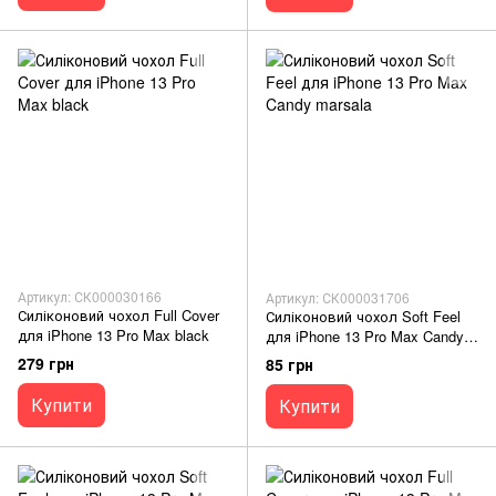
Артикул: СК000030166
Артикул: СК000031706
Силіконовий чохол Full Cover
Силіконовий чохол Soft Feel
для iPhone 13 Pro Max black
для iPhone 13 Pro Max Candy
marsala
279 грн
85 грн
Купити
Купити