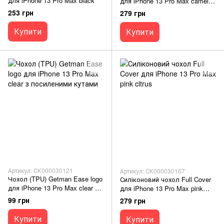
для iPhone 13 Pro Max black
для iPhone 13 Pro Max camelia
white
253 грн
279 грн
Купити
Купити
Артикул: СК000030121
Артикул: СК000030167
Чохол (TPU) Getman Ease logo
Силіконовий чохол Full Cover
для iPhone 13 Pro Max clear з
для iPhone 13 Pro Max pink
посиленими кутами
citrus
99 грн
279 грн
Купити
Купити