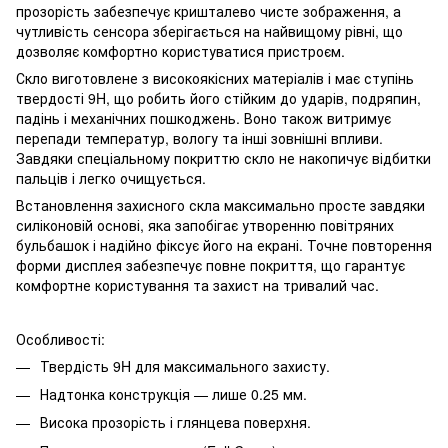
прозорість забезпечує кришталево чисте зображення, а
чутливість сенсора зберігається на найвищому рівні, що
дозволяє комфортно користуватися пристроєм.
Скло виготовлене з високоякісних матеріалів і має ступінь
твердості 9H, що робить його стійким до ударів, подряпин,
падінь і механічних пошкоджень. Воно також витримує
перепади температур, вологу та інші зовнішні впливи.
Завдяки спеціальному покриттю скло не накопичує відбитки
пальців і легко очищується.
Встановлення захисного скла максимально просте завдяки
силіконовій основі, яка запобігає утворенню повітряних
бульбашок і надійно фіксує його на екрані. Точне повторення
форми дисплея забезпечує повне покриття, що гарантує
комфортне користування та захист на тривалий час.
Особливості:
Твердість 9H для максимального захисту.
Надтонка конструкція — лише 0.25 мм.
Висока прозорість і глянцева поверхня.