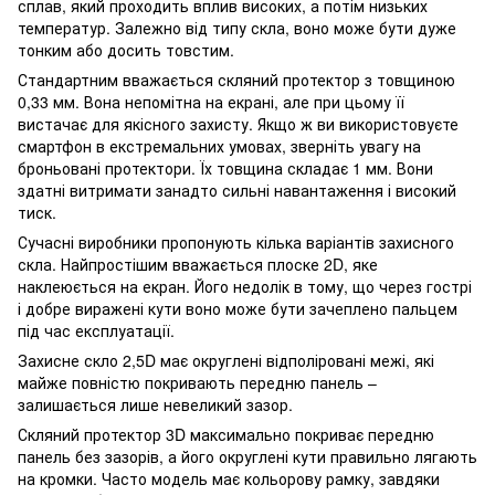
сплав, який проходить вплив високих, а потім низьких
температур. Залежно від типу скла, воно може бути дуже
тонким або досить товстим.
Стандартним вважається скляний протектор з товщиною
0,33 мм. Вона непомітна на екрані, але при цьому її
вистачає для якісного захисту. Якщо ж ви використовуєте
смартфон в екстремальних умовах, зверніть увагу на
броньовані протектори. Їх товщина складає 1 мм. Вони
здатні витримати занадто сильні навантаження і високий
тиск.
Сучасні виробники пропонують кілька варіантів захисного
скла. Найпростішим вважається плоске 2D, яке
наклеюється на екран. Його недолік в тому, що через гострі
і добре виражені кути воно може бути зачеплено пальцем
під час експлуатації.
Захисне скло 2,5D має округлені відполіровані межі, які
майже повністю покривають передню панель –
залишається лише невеликий зазор.
Скляний протектор 3D максимально покриває передню
панель без зазорів, а його округлені кути правильно лягають
на кромки. Часто модель має кольорову рамку, завдяки