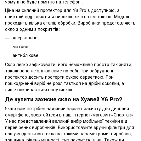
чому її не буде помітно на телефоні.
Ціна на скляний протектор для Y6 Pro є доступною, а
пристрій відрізняється високою якістю і міцністю. Модель
проходить кілька етапів обробки. Виробники представляють
скло з одним з покриттів:
дзеркальне;
матове;
антиблікове.
Скло легко зафіксувати, його неможливо просто так зняти,
також воно не злітає саме по собі. При забрудненні
протектор досить протерти сухою серветкою. При
пошкодженні виріб не розлітається на дрібні осколки, а
лише покривається павутинкою.
Де купити захисне скло на Хуавей Y6 Pro?
Якщо вам потрібен надійний варіант захисту для дисплея
смартфона, звертайтеся в наш інтернет-магазин «Спартак».
У нас представлений великий вибір мобільної техніки від
перевірених виробників. Використовуйте зручні фільтри для
пошуку ідеального скла за такими параметрами: виробник,
товщина, рівень міцності, тип покриття, ціна. Також ви