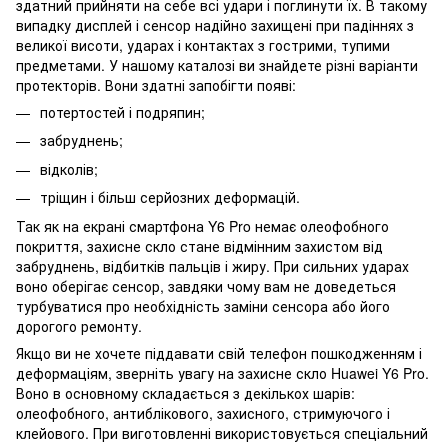
здатний прийняти на себе всі удари і поглинути їх. В такому
випадку дисплей і сенсор надійно захищені при падіннях з
великої висоти, ударах і контактах з гострими, тупими
предметами. У нашому каталозі ви знайдете різні варіанти
протекторів. Вони здатні запобігти появі:
потертостей і подряпин;
забруднень;
відколів;
тріщин і більш серйозних деформацій.
Так як на екрані смартфона Y6 Pro немає олеофобного
покриття, захисне скло стане відмінним захистом від
забруднень, відбитків пальців і жиру. При сильних ударах
воно оберігає сенсор, завдяки чому вам не доведеться
турбуватися про необхідність заміни сенсора або його
дорогого ремонту.
Якщо ви не хочете піддавати свій телефон пошкодженням і
деформаціям, зверніть увагу на захисне скло Huawei Y6 Pro.
Воно в основному складається з декількох шарів:
олеофобного, антиблікового, захисного, стримуючого і
клейового. При виготовленні використовується спеціальний