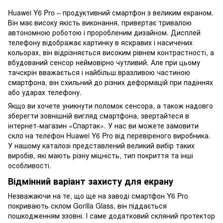
Huawei Y6 Pro – продуктивний смартфон з великим екраном.
Він має високу якість виконання, привертає тривалою
автономною роботою і проробленим дизайном. Дисплей
телефону відображає картинку в яскравих і насичених
кольорах, він відрізняється високим рівнем контрастності, а
вбудований сенсор неймовірно чутливий. Але при цьому
тачскрін вважається і найбільш вразливою частиною
смартфона, він схильний до різних деформацій при падіннях
або ударах телефону.
Якщо ви хочете уникнути поломок сенсора, а також надовго
зберегти зовнішній вигляд смартфона, звертайтеся в
інтернет-магазин «Спартак». У нас ви можете замовити
скло на телефон Huawei Y6 Pro від перевіреного виробника.
У нашому каталозі представлений великий вибір таких
виробів, які мають різну міцність, тип покриття та інші
особливості.
Відмінний варіант захисту для екрану
Незважаючи на те, що ще на заводі смартфон Y6 Pro
покривають склом Gorilla Glass, він піддається
пошкодженням ззовні. І саме додатковий скляний протектор