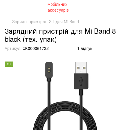
Зарядні пристрої
ЗП для Mi Band
Зарядний пристрій для Mi Band 8
black (тех. упак)
Артикул:
СК000061732
1 відгук
ХІТ