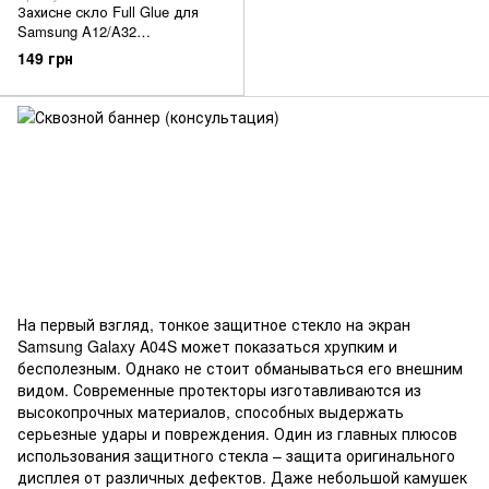
Захисне скло Full Glue для
Samsung A12/A32
5G/A04/A04s/A04 Core Black
149 грн
Walker
На первый взгляд, тонкое защитное стекло на экран
Samsung Galaxy A04S может показаться хрупким и
бесполезным. Однако не стоит обманываться его внешним
видом. Современные протекторы изготавливаются из
высокопрочных материалов, способных выдержать
серьезные удары и повреждения. Один из главных плюсов
использования защитного стекла – защита оригинального
дисплея от различных дефектов. Даже небольшой камушек