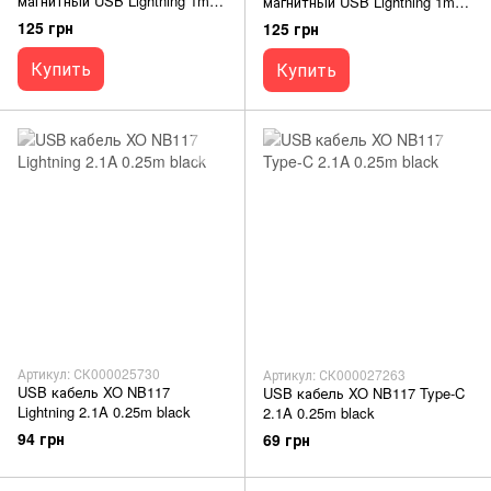
магнитный USB Lightning 1m
магнитный USB Lightning 1m
white
black
125 грн
125 грн
Купить
Купить
Артикул: СК000025730
Артикул: СК000027263
USB кабель XO NB117
USB кабель XO NB117 Type-C
Lightning 2.1A 0.25m black
2.1A 0.25m black
94 грн
69 грн