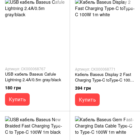
Артикул: СК000068767
Артикул: СК000068771
USB кабель Baseus Cafule
Кабель Baseus Display 2 Fast
Lightning 2.4A/0.5m gray/black
Charging Type-C toType-C 100W
1m white
180 грн
394 грн
Купить
Купить