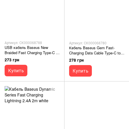
Артикул: СК000068788
Артикул: СК000068780
USB кабель Baseus New
Кабель Baseus Gem Fast-
Braided Fast Charging Type-C to
Charging Data Cable Type-C to
Type-C 100W 1m black
Type-C 100W 1m white
273 грн
278 грн
Купить
Купить