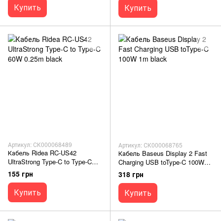
Купить
Купить
Артикул: СК000068489
Артикул: СК000068765
Кабель Ridea RC-US42
Кабель Baseus Display 2 Fast
UltraStrong Type-C to Type-C
Charging USB toType-C 100W
60W 0.25m black
1m black
155 грн
318 грн
Купить
Купить