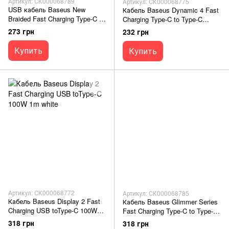
Артикул: СК000068789
Артикул: СК000068775
USB кабель Baseus New
Кабель Baseus Dynamic 4 Fast
Braided Fast Charging Type-C to
Charging Type-C to Type-C
Type-C 100W 1m white
100W 1m black
273 грн
232 грн
Купить
Купить
Артикул: СК000068772
Артикул: СК000068785
Кабель Baseus Display 2 Fast
Кабель Baseus Glimmer Series
Charging USB toType-C 100W
Fast Charging Type-C to Type-C
1m white
100W 1m black
318 грн
318 грн