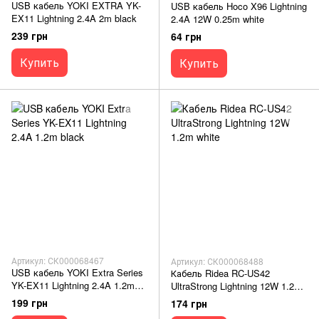
USB кабель YOKI EXTRA YK-
USB кабель Hoco X96 Lightning
EX11 Lightning 2.4A 2m black
2.4A 12W 0.25m white
239 грн
64 грн
Купить
Купить
Артикул: СК000068467
Артикул: СК000068488
USB кабель YOKI Extra Series
Кабель Ridea RC-US42
YK-EX11 Lightning 2.4A 1.2m
UltraStrong Lightning 12W 1.2m
black
white
199 грн
174 грн