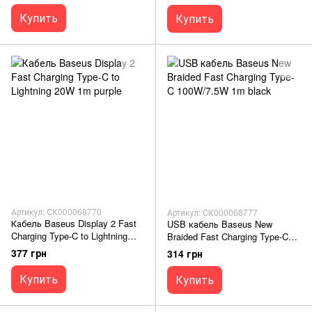
Купить
Купить
Артикул: СК000068770
Артикул: СК000068777
Кабель Baseus Display 2 Fast
USB кабель Baseus New
Charging Type-C to Lightning
Braided Fast Charging Type-C
20W 1m purple
100W/7.5W 1m black
377 грн
314 грн
Купить
Купить