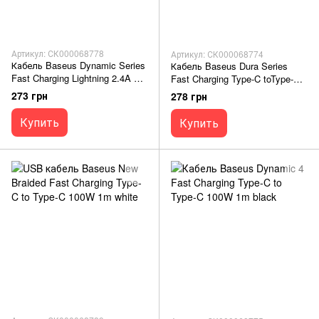
Артикул: СК000068778
Артикул: СК000068774
Кабель Baseus Dynamic Series
Кабель Baseus Dura Series
Fast Charging Lightning 2.4A 2m
Fast Charging Type-C toType-C
white
240W 1m black/gold
273 грн
278 грн
Купить
Купить