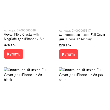
Артикул: СК000065588
Артикул: СК000065817
Чехол Fibra Crystal with
Силиконовый чехол Full Cover
MagSafe для iPhone 17 Air
для iPhone 17 Air grey
clear
374 грн
279 грн
Купить
Купить