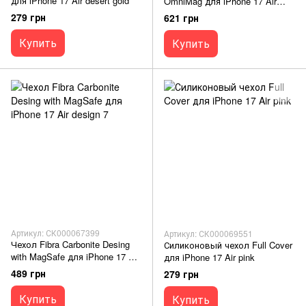
для iPhone 17 Air desert gold
OmniMag для iPhone 17 Air
brown
279 грн
621 грн
Купить
Купить
Артикул: СК000067399
Артикул: СК000069551
Чехол Fibra Carbonite Desing
Силиконовый чехол Full Cover
with MagSafe для iPhone 17 Air
для iPhone 17 Air pink
design 7
489 грн
279 грн
Купить
Купить