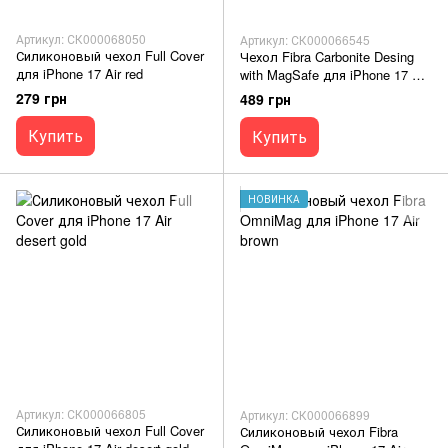
Артикул: СК000068050
Артикул: СК000066545
Силиконовый чехол Full Cover
Чехол Fibra Carbonite Desing
для iPhone 17 Air red
with MagSafe для iPhone 17 Air
design 3
279 грн
489 грн
Купить
Купить
НОВИНКА
Артикул: СК000066805
Артикул: СК000066899
Силиконовый чехол Full Cover
Силиконовый чехол Fibra