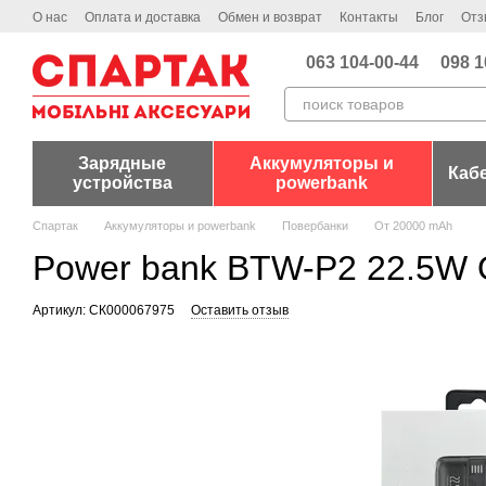
Перейти к основному контенту
О нас
Оплата и доставка
Обмен и возврат
Контакты
Блог
Отз
063 104-00-44
098 1
Зарядные
Аккумуляторы и
Каб
устройства
powerbank
Спартак
Аккумуляторы и powerbank
Повербанки
От 20000 mAh
Power bank BTW-P2 22.5W 
Артикул: СК000067975
Оставить отзыв