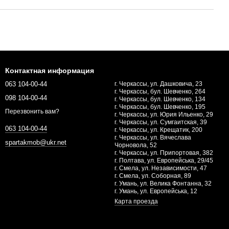
Контактная информация
063 104-00-44
г. Черкассы, ул. Дашковича, 23
г. Черкассы, бул. Шевченко, 264
098 104-00-44
г. Черкассы, бул. Шевченко, 134
г. Черкассы, бул. Шевченко, 195
Перезвонить вам?
г. Черкассы, ул. Юрия Ильенко, 29
г. Черкассы, ул. Сумгаитская, 39
063 104-00-44
г. Черкассы, ул. Крещатик, 200
г. Черкассы, ул. Вячеслава
spartakmob@ukr.net
Чорновола, 52
г. Черкассы, ул. Припортовая, 382
г. Полтава, ул. Европейська, 29/45
г. Смела, ул. Независимости, 47
г. Смела, ул. Соборная, 89
г. Умань, ул. Велика Фонтанна, 32
г. Умань, ул. Европейська, 12
Карта проезда