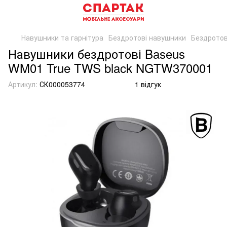
Навушники та гарнітура
Бездротові навушники
Бездротов
Навушники бездротові Baseus
WM01 True TWS black NGTW370001
Артикул:
СК000053774
1 відгук