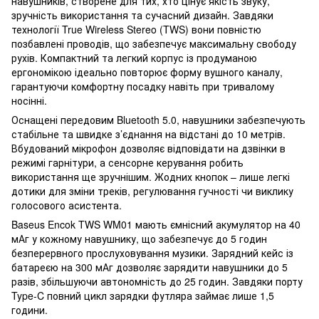
навушників, створене для тих, хто цінує якість звуку,
зручність використання та сучасний дизайн. Завдяки
технології True Wireless Stereo (TWS) вони повністю
позбавлені проводів, що забезпечує максимальну свободу
рухів. Компактний та легкий корпус із продуманою
ергономікою ідеально повторює форму вушного каналу,
гарантуючи комфортну посадку навіть при тривалому
носінні.
Оснащені передовим Bluetooth 5.0, навушники забезпечують
стабільне та швидке з’єднання на відстані до 10 метрів.
Вбудований мікрофон дозволяє відповідати на дзвінки в
режимі гарнітури, а сенсорне керування робить
використання ще зручнішим. Жодних кнопок – лише легкі
дотики для зміни треків, регулювання гучності чи виклику
голосового асистента.
Baseus Encok TWS WM01 мають ємнісний акумулятор на 40
мАг у кожному навушнику, що забезпечує до 5 годин
безперервного прослуховування музики. Зарядний кейс із
батареєю на 300 мАг дозволяє зарядити навушники до 5
разів, збільшуючи автономність до 25 годин. Завдяки порту
Type-C повний цикл зарядки футляра займає лише 1,5
години.