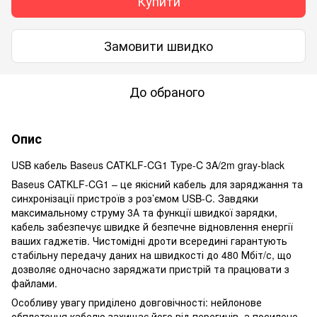
Купити
Замовити швидко
До обраного
Опис
USB кабель Baseus CATKLF-CG1 Type-C 3A/2m gray-black
Baseus CATKLF-CG1 – це якісний кабель для заряджання та
синхронізації пристроїв з роз’ємом USB-C. Завдяки
максимальному струму 3А та функції швидкої зарядки,
кабель забезпечує швидке й безпечне відновлення енергії
ваших гаджетів. Чистомідні дроти всередині гарантують
стабільну передачу даних на швидкості до 480 Мбіт/с, що
дозволяє одночасно заряджати пристрій та працювати з
файлами.
Особливу увагу приділено довговічності: нейлонове
обплетення кабелю захищає його від перегинів, а посилене