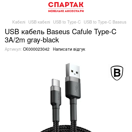
Кабелі
USB кабелі
USB to Type-C
USB to Type-C Baseus
USB кабель Baseus Cafule Type-C
3A/2m gray-black
Артикул:
СК000023042
Написати відгук