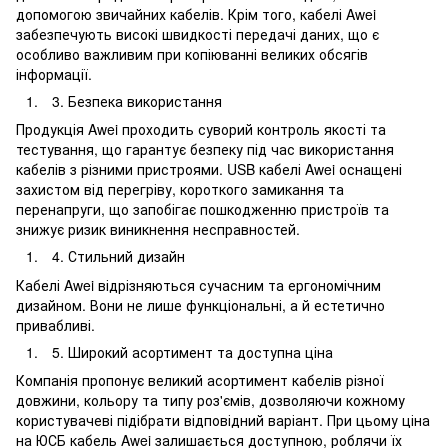
допомогою звичайних кабелів. Крім того, кабелі Awei
забезпечують високі швидкості передачі даних, що є
особливо важливим при копіюванні великих обсягів
інформації.
Безпека використання
Продукція Awei проходить суворий контроль якості та
тестування, що гарантує безпеку під час використання
кабелів з різними пристроями. USB кабелі Awei оснащені
захистом від перегріву, короткого замикання та
перенапруги, що запобігає пошкодженню пристроїв та
знижує ризик виникнення несправностей.
Стильний дизайн
Кабелі Awei відрізняються сучасним та ергономічним
дизайном. Вони не лише функціональні, а й естетично
привабливі.
Широкий асортимент та доступна ціна
Компанія пропонує великий асортимент кабелів різної
довжини, кольору та типу роз'ємів, дозволяючи кожному
користувачеві підібрати відповідний варіант. При цьому ціна
на ЮСБ кабель Awei залишається доступною, роблячи їх