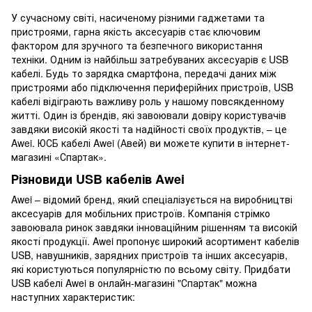
У сучасному світі, насиченому різними гаджетами та
пристроями, гарна якість аксесуарів стає ключовим
фактором для зручного та безпечного використання
техніки. Одним із найбільш затребуваних аксесуарів є USB
кабелі. Будь то зарядка смартфона, передачі даних між
пристроями або підключення периферійних пристроїв, USB
кабелі відіграють важливу роль у нашому повсякденному
житті. Один із брендів, які завоювали довіру користувачів
завдяки високій якості та надійності своїх продуктів, – це
Awei. ЮСБ кабелі Awei (Авей) ви можете купити в інтернет-
магазині «Спартак».
Різновиди USB кабелів Awei
Awei – відомий бренд, який спеціалізується на виробництві
аксесуарів для мобільних пристроїв. Компанія стрімко
завоювала ринок завдяки інноваційним рішенням та високій
якості продукції. Awei пропонує широкий асортимент кабелів
USB, навушників, зарядних пристроїв та інших аксесуарів,
які користуються популярністю по всьому світу. Придбати
USB кабелі Awei в онлайн-магазині "Спартак" можна
наступних характеристик: