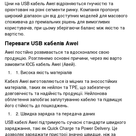
Ціни на USB кабель Awei відрізняються гнучкістю та
орієнтовані на різні сегменти ринку. Компанія пропонує
широкий діапазон цін від доступних моделей для масового
споживача до преміальних рішень для вимогливих
користувачів, при цьому зберігаючи баланс між якістю та
вартістю.
Переваги USB кабелів Awei
Awei постійно розвивається та вдосконалює свою
продукцію. Розглянемо основні причини, через які варто
замовити ЮСБ кабель Awei (Авей).
Висока якість матеріалів
Кабелі Awei виготовляються із міцних та зносостійких
матеріалів, таких як нейлон та TPE, що забезпечує
довговічність та надійність продукції. Нейлонова
обплетення запобігає заплутуванню кабелю та підвищує
його стійкість до пошкоджень.
Швидка зарядка та передача даних
USB кабелі Awei підтримують сучасні стандарти швидкого
заряджання, такі як Quick Charge та Power Delivery. Це
дозволяє заряджати пристрої значно швидше, ніж за