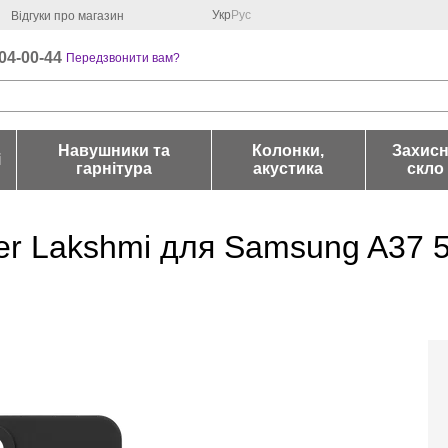
Укр
Рус
Відгуки про магазин
04-00-44
Передзвонити вам?
Навушники та
Колонки,
Захис
і
гарнітура
акустика
скло
er Lakshmi для Samsung A37 5