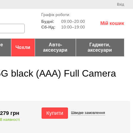
Вхід
Графік роботи:
Будні:
09:00–20:00
Мій кошик
Сб-Нд:
10:00–19:00
не
Авто-
Гаджети,
Чохли
аксесуари
аксесуари
G black (AAA) Full Camera
279 грн
Купити
Швидке
замовлення
В наявності