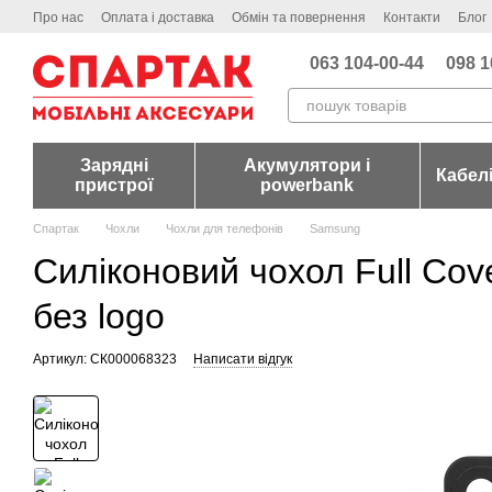
Перейти до основного контенту
Про нас
Оплата і доставка
Обмін та повернення
Контакти
Блог
063 104-00-44
098 1
Зарядні
Акумулятори і
Кабел
пристрої
powerbank
Спартак
Чохли
Чохли для телефонів
Samsung
Силіконовий чохол Full Cov
без logo
Артикул: СК000068323
Написати відгук