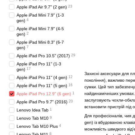
23
Apple iPad Air 9.7" (2 gen)
Apple iPad Mini 7.9" (1-3
4
gen)
Apple iPad Mini 7.9" (4-5
2
gen)
Apple iPad Mini 8.3" (6-7
7
gen)
29
Apple iPad Pro 10.5" (2017)
Apple iPad Pro 11" (1-3
17
gen)
Захисні аксесуари для пл
12
Apple iPad Pro 11" (4 gen)
покоління), важливо пере
16
Apple iPad Pro 11" (5 gen)
сумки. Цей тип забезпеч
найдинамічніших умовах. 
1
Apple iPad Pro 12.9" (6 gen)
заслуговують чохли-обкла
20
Apple iPad Pro 9.7" (2016)
встановити пристрій під 
1
Lenovo Idea Tab
Для професіоналів, чия д
9
Lenovo Tab M10
gen) із вбудованою клаві
4
Lenovo Tab M10 Plus
можливість швидкого від'
8
Lenovo Tab M11