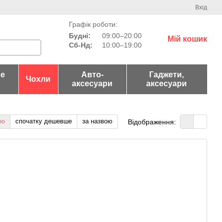
Вхід
Графік роботи:
Будні:
09:00–20:00
Мій кошик
Сб-Нд:
10:00–19:00
не
Авто-
Гаджети,
Чохли
аксесуари
аксесуари
тю
спочатку дешевше
за назвою
Відображення: