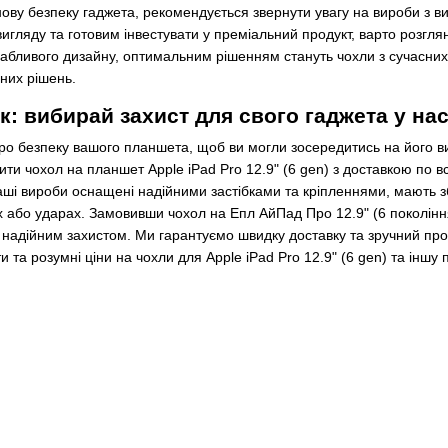
снову безпеку гаджета, рекомендується звернути увагу на вироби з 
игляду та готовим інвестувати у преміальний продукт, варто розгля
вабливого дизайну, оптимальним рішенням стануть чохли з сучасних
них рішень.
к: вибирай захист для свого гаджета у на
ро безпеку вашого планшета, щоб ви могли зосередитись на його ви
и чохол на планшет Apple iPad Pro 12.9" (6 gen) з доставкою по всій
ші вироби оснащені надійними застібками та кріпленнями, мають зб
 або ударах. Замовивши чохол на Епл АйПад Про 12.9" (6 покоління
д надійним захистом. Ми гарантуємо швидку доставку та зручний п
и та розумні ціни на чохли для Apple iPad Pro 12.9" (6 gen) та інш