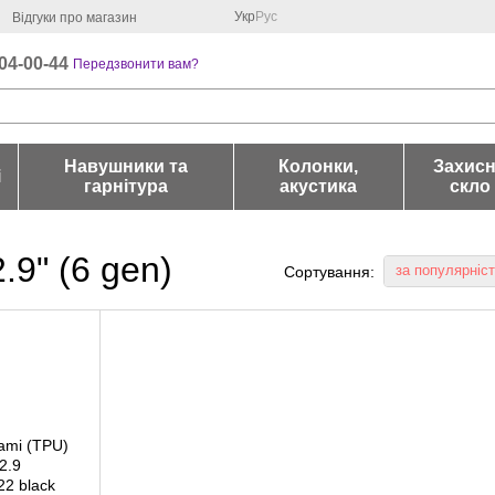
Укр
Рус
Відгуки про магазин
04-00-44
Передзвонити вам?
Навушники та
Колонки,
Захис
і
гарнітура
акустика
скло
.9" (6 gen)
за популярніс
Сортування: