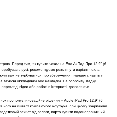
строю. Перед тим, як купити чохол на Епл АйПад Про 12.9" (6
 перебуває в русі, рекомендуємо розглянути варіант чохла-
яючи вам не турбуватися про збереження планшета навіть у
на захисні обкладинки або накладки. На особливу згадку
перегляді відео або роботі в Інтернеті, дозволяючи
нок пропонує інноваційне рішення – Apple iPad Pro 12.9" (6
є його на кшталт компактного ноутбука, при цьому зберігаючи
 додатковий захист від вологи, варто купити водонепроникний