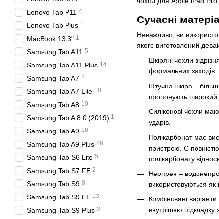
чохол для Apple iPad Pro
4
Lenovo Tab P11
Сучасні матеріа
1
Lenovo Tab Plus
Неважливо, ви використов
1
MacBook 13.3"
якого виготовлений девай
5
Samsung Tab A11
Шкіряні чохли відріз
14
Samsung Tab A11 Plus
формальних заходів.
2
Samsung Tab A7
Штучна шкіра – більш 
10
Samsung Tab A7 Lite
пропонують широкий в
10
Samsung Tab A8
Силіконові чохли маю
1
Samsung Tab A 8.0 (2019)
ударів.
18
Samsung Tab A9
Полікарбонат має висо
26
Samsung Tab A9 Plus
пристрою. Є повністю
5
Samsung Tab S6 Lite
полікарбонату віднос
2
Samsung Tab S7 FE
Неопрен – водонепрон
8
Samsung Tab S9
використовуються як 
13
Samsung Tab S9 FE
Комбіновані варіанти 
2
внутрішню підкладку з
Samsung Tab S9 Plus