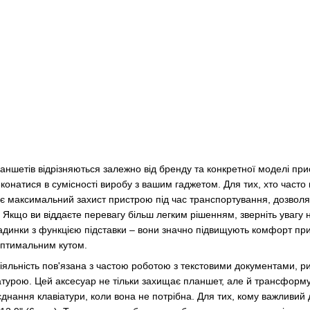
аншетів відрізняються залежно від бренду та конкретної моделі при
конатися в сумісності виробу з вашим гаджетом. Для тих, хто часто
ує максимальний захист пристрою під час транспортування, дозвол
Якщо ви віддаєте перевагу більш легким рішенням, зверніть увагу 
динки з функцією підставки – вони значно підвищують комфорт при 
оптимальним кутом.
іяльність пов'язана з частою роботою з текстовими документами, ри
атурою. Цей аксесуар не тільки захищає планшет, але й трансформу
єднання клавіатури, коли вона не потрібна. Для тих, кому важливий