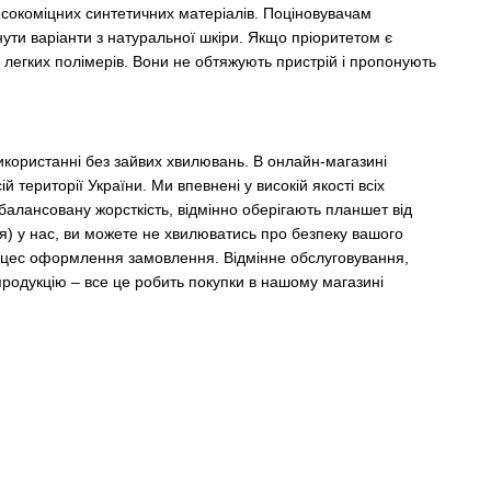
високоміцних синтетичних матеріалів. Поціновувачам
нути варіанти з натуральної шкіри. Якщо пріоритетом є
 легких полімерів. Вони не обтяжують пристрій і пропонують
с
користанні без зайвих хвилювань. В онлайн-магазині
 території України. Ми впевнені у високій якості всіх
алансовану жорсткість, відмінно оберігають планшет від
) у нас, ви можете не хвилюватись про безпеку вашого
роцес оформлення замовлення. Відмінне обслуговування,
у продукцію – все це робить покупки в нашому магазині