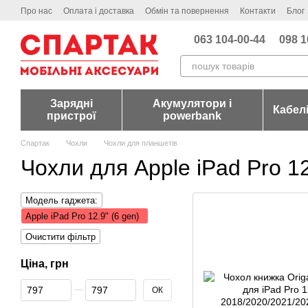
Перейти до основного контенту
Про нас
Оплата і доставка
Обмін та повернення
Контакти
Блог
063 104-00-44
098 1
Зарядні
Акумулятори і
Кабел
пристрої
powerbank
Спартак
Чохли
Чохли для планшетів
Чохли для Apple iPad Pro 12
Модель гаджета:
Apple iPad Pro 12.9" (6 gen)
Очистити фільтр
Ціна, грн
Від Ціна, грн
До Ціна, грн
ОК