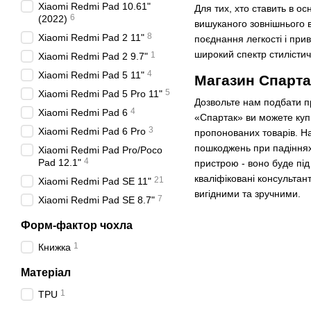
Xiaomi Redmi Pad 10.61"
Для тих, хто ставить в о
6
(2022)
вишуканого зовнішнього в
8
Xiaomi Redmi Pad 2 11"
поєднання легкості і при
широкий спектр стилістич
1
Xiaomi Redmi Pad 2 9.7"
4
Xiaomi Redmi Pad 5 11"
Магазин Спарта
5
Xiaomi Redmi Pad 5 Pro 11"
Дозвольте нам подбати п
4
Xiaomi Redmi Pad 6
«Спартак» ви можете купит
3
Xiaomi Redmi Pad 6 Pro
пропонованих товарів. На
пошкоджень при падіннях
Xiaomi Redmi Pad Pro/Poco
4
Pad 12.1"
пристрою - воно буде пі
кваліфіковані консультант
21
Xiaomi Redmi Pad SE 11"
вигідними та зручними.
7
Xiaomi Redmi Pad SE 8.7"
Форм-фактор чохла
1
Книжка
Матеріал
1
TPU