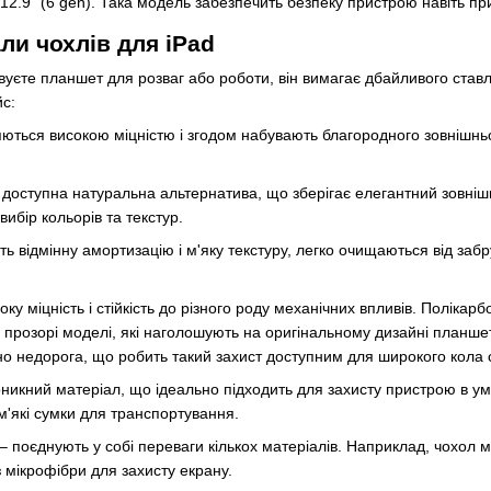
 12.9" (6 gen). Така модель забезпечить безпеку пристрою навіть при
ли чохлів для iPad
уєте планшет для розваг або роботи, він вимагає дбайливого ставл
с:
няються високою міцністю і згодом набувають благородного зовнішнь
доступна натуральна альтернатива, що зберігає елегантний зовнішній
ибір кольорів та текстур.
ть відмінну амортизацію і м'яку текстуру, легко очищаються від заб
ку міцність і стійкість до різного роду механічних впливів. Полікарб
 прозорі моделі, які наголошують на оригінальному дизайні планшет
но недорога, що робить такий захист доступним для широкого кола 
икний матеріал, що ідеально підходить для захисту пристрою в умо
м'які сумки для транспортування.
– поєднують у собі переваги кількох матеріалів. Наприклад, чохол 
 мікрофібри для захисту екрану.