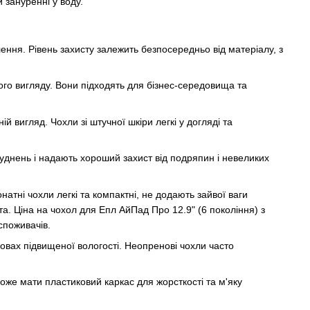
 зануренні у воду.
ення. Рівень захисту залежить безпосередньо від матеріалу, з
ого вигляду. Вони підходять для бізнес-середовища та
 вигляд. Чохли зі штучної шкіри легкі у догляді та
руднень і надають хороший захист від подряпин і невеликих
онатні чохли легкі та компактні, не додають зайвої ваги
а. Ціна на чохол для Епл АйПад Про 12.9" (6 покоління) з
споживачів.
вах підвищеної вологості. Неопренові чохли часто
може мати пластиковий каркас для жорсткості та м'яку