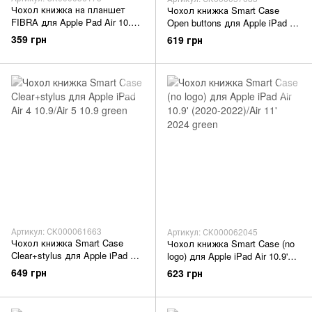
Чохол книжка на планшет
Чохол книжка Smart Case
FIBRA для Apple Pad Air 10.9"
Open buttons для Apple iPad Air
black
10.9' (2020-2022)/Pro 11 (2018-
359 грн
619 грн
2022) mint
Артикул: СК000061663
Артикул: СК000062045
Чохол книжка Smart Case
Чохол книжка Smart Case (no
Clear+stylus для Apple iPad Air
logo) для Apple iPad Air 10.9'
4 10.9/Air 5 10.9 green
(2020-2022)/Air 11' 2024 green
649 грн
623 грн