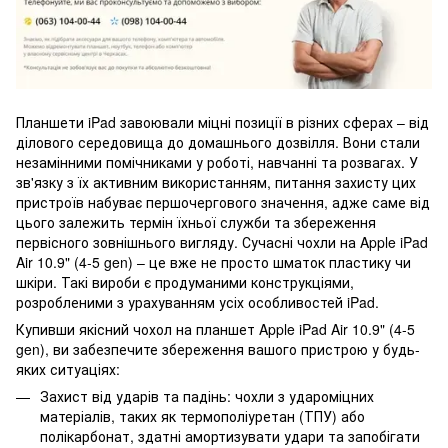
Планшети iPad завоювали міцні позиції в різних сферах – від
ділового середовища до домашнього дозвілля. Вони стали
незамінними помічниками у роботі, навчанні та розвагах. У
зв'язку з їх активним використанням, питання захисту цих
пристроїв набуває першочергового значення, адже саме від
цього залежить термін їхньої служби та збереження
первісного зовнішнього вигляду. Сучасні чохли на Apple iPad
Air 10.9" (4-5 gen) – це вже не просто шматок пластику чи
шкіри. Такі вироби є продуманими конструкціями,
розробленими з урахуванням усіх особливостей iPad.
Купивши якісний чохол на планшет Apple iPad Air 10.9" (4-5
gen), ви забезпечите збереження вашого пристрою у будь-
яких ситуаціях:
Захист від ударів та падінь: чохли з удароміцних
матеріалів, таких як термополіуретан (ТПУ) або
полікарбонат, здатні амортизувати удари та запобігати