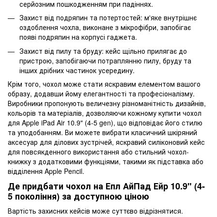
серйозним пошкодженням при падіннях.
Захист від подряпин та потертостей: м'яке внутрішнє
оздоблення чохла, виконане з мікрофібри, запобігає
появі подряпин на корпусі гаджета.
Захист від пилу та бруду: кейс щільно прилягає до
пристрою, запобігаючи потраплянню пилу, бруду та
інших дрібних частинок усередину.
Крім того, чохол може стати яскравим елементом вашого
образу, додавши йому елегантності та професіоналізму.
Виробники пропонують величезну різноманітність дизайнів,
кольорів та матеріалів, дозволяючи кожному купити чохол
для Apple iPad Air 10.9" (4-5 gen), що відповідає його стилю
та уподобанням. Ви можете вибрати класичний шкіряний
аксесуар для ділових зустрічей, яскравий силіконовий кейс
для повсякденного використання або стильний чохол-
книжку з додатковими функціями, такими як підставка або
відділення Apple Pencil.
Де придбати чохол на Епл АйПад Ейр 10.9" (4-
5 покоління) за доступною ціною
Вартість захисних кейсів може суттєво відрізнятися.