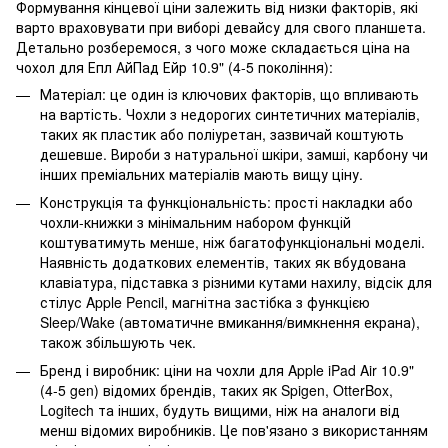
Формування кінцевої ціни залежить від низки факторів, які
варто враховувати при виборі девайсу для свого планшета.
Детально розберемося, з чого може складається ціна на
чохол для Епл АйПад Ейр 10.9" (4-5 покоління):
Матеріал: це один із ключових факторів, що впливають
на вартість. Чохли з недорогих синтетичних матеріалів,
таких як пластик або поліуретан, зазвичай коштують
дешевше. Вироби з натуральної шкіри, замші, карбону чи
інших преміальних матеріалів мають вищу ціну.
Конструкція та функціональність: прості накладки або
чохли-книжки з мінімальним набором функцій
коштуватимуть менше, ніж багатофункціональні моделі.
Наявність додаткових елементів, таких як вбудована
клавіатура, підставка з різними кутами нахилу, відсік для
стілус Apple Pencil, магнітна застібка з функцією
Sleep/Wake (автоматичне вмикання/вимкнення екрана),
також збільшують чек.
Бренд і виробник: ціни на чохли для Apple iPad Air 10.9"
(4-5 gen) відомих брендів, таких як Spigen, OtterBox,
Logitech та інших, будуть вищими, ніж на аналоги від
менш відомих виробників. Це пов'язано з використанням