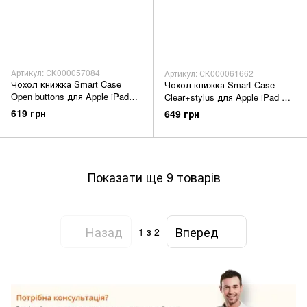
Артикул: СК000057084
Артикул: СК000061662
Чохол книжка Smart Case
Чохол книжка Smart Case
Open buttons для Apple iPad
Clear+stylus для Apple iPad Air
Air 4 10.9'(2020-2022)/Pro
4 10.9'/Air 5 10.9 black
619 грн
649 грн
11(2018-2022) pink sa
Показати ще 9 товарів
Назад
Вперед
1
з 2