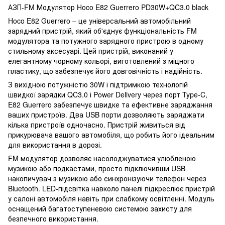
АЗП-FM Модулятор Hoco E82 Guerrero PD30W+QC3.0 black
Hoco E82 Guerrero – це універсальний автомобільний
зарядний пристрій, який об'єднує функціональність FM
модулятора та потужного зарядного пристрою в одному
стильному аксесуарі. Цей пристрій, виконаний у
елегантному чорному кольорі, виготовлений з міцного
пластику, що забезпечує його довговічність і надійність.
З вихідною потужністю 30W і підтримкою технологій
швидкої зарядки QC3.0 і Power Delivery через порт Type-C,
E82 Guerrero забезпечує швидке та ефективне заряджання
ваших пристроїв. Два USB порти дозволяють заряджати
кілька пристроїв одночасно. Пристрій живиться від
прикурювача вашого автомобіля, що робить його ідеальним
для використання в дорозі.
FM модулятор дозволяє насолоджуватися улюбленою
музикою або подкастами, просто підключивши USB
накопичувач з музикою або синхронізуючи телефон через
Bluetooth. LED-підсвітка навколо панелі підкреслює пристрій
у салоні автомобіля навіть при слабкому освітленні. Модуль
оснащений багатоступеневою системою захисту для
безпечного використання.